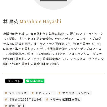
林 昌英
Masahide Hayashi
出版社勤務を経て、音楽誌制作と執筆に携わり、現在はフリーライターと
して活動。「ぶらあぼ」等の音楽誌、Webメディア、コンサートプログ
ラム等に記事を寄稿。オーケストラと室内楽（主に弦楽四重奏）を中心
に執筆・取材を重ねる。40代で桐朋学園大学カレッジ・ディプロマ・コ
ース音楽学専攻に学び、2020年修了、研究テーマはショスタコーヴィチ
の弦楽四重奏曲。アマチュア弦楽器奏者として、ショスタコーヴィチの交
響曲と弦楽四重奏曲の両全曲演奏を達成。
シマノフスキ
ドビュッシー
ナクソス・ジャパン
ぶらあぼ2025年11月号
ベルチャ弦楽四重奏団
新譜・新刊