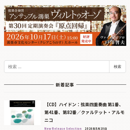
検
検索
索
新着記事
【CD】ハイドン：弦楽四重奏曲 第1番、
第41番、第82番／クァルテット・アルモ
ニコ
New Release Selection
2026年8月10日