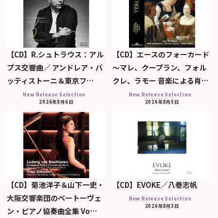
【CD】R.シュトラウス：アル
【CD】エースのフォーカード
プス交響曲／ アンドレア・バ
～マレ、クープラン、フォル
ッティストーニ＆東京フ…
クレ、ラモー 音楽による肖…
New Release Selection
New Release Selection
2026年8月6日
2026年8月5日
【CD】菊池洋子＆山下一史・
【CD】EVOKE／八巻志帆
大阪交響楽団のベートーヴェ
New Release Selection
2026年8月3日
ン・ピアノ協奏曲全集 Vo…