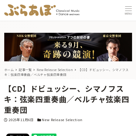
MENU
ホーム
記事一覧
New Release Selection
【CD】ドビュッシー、シマノフス
キ：弦楽四重奏曲／ベルチャ弦楽四重奏団
【CD】ドビュッシー、シマノフス
キ：弦楽四重奏曲／ベルチャ弦楽四
重奏団
投稿日
カテゴリー
2025年11月6日
New Release Selection