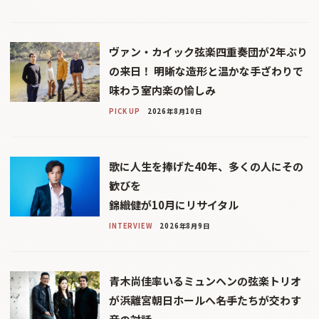
ヴァン・カイック弦楽四重奏団が2年ぶり
の来日！ 明晰な造形と温かな手ざわりで
味わう室内楽の愉しみ
PICK UP
2026年8月10日
歌に人生を捧げた40年、多くの人にその
歓びを
錦織健が10月にリサイタル
INTERVIEW
2026年8月9日
青木尚佳率いるミュンヘンの弦楽トリオ
が浜離宮朝日ホールへ――名手たちが交わす