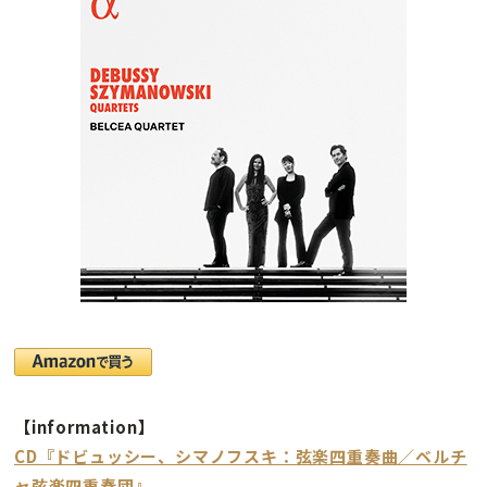
【information】
CD『ドビュッシー、シマノフスキ：弦楽四重奏曲／ベルチ
ャ弦楽四重奏団』