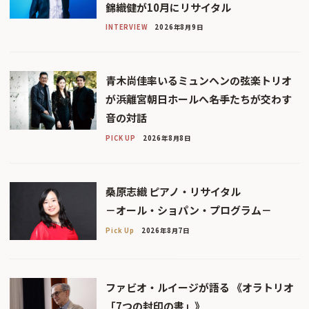
錦織健が10月にリサイタル
INTERVIEW
2026年8月9日
青木尚佳率いるミュンヘンの弦楽トリオ
が浜離宮朝日ホールへ――名手たちが交わす
音の対話
PICK UP
2026年8月8日
桑原志織 ピアノ・リサイタル
－オール・ショパン・プログラム－
Pick Up
2026年8月7日
ファビオ・ルイージが語る 《オラトリオ
「7つの封印の書」》