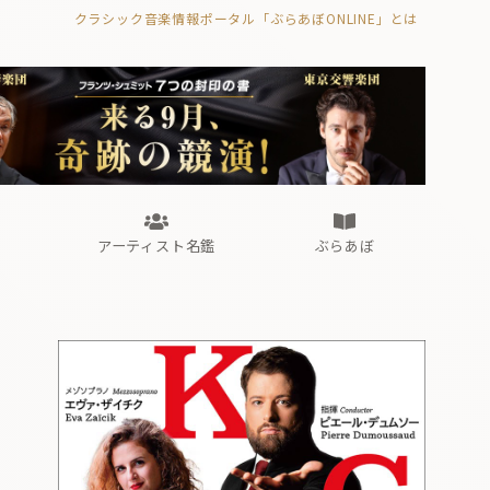
クラシック音楽情報ポータル「ぶらあぼONLINE」とは
の封印の書》
海外公演
FROM編集部
眺望
ぶらあぼブラス！
フォルテピアノ・オデッセイ
アーティスト名鑑
ぶらあぼ
の封印の書》
海外公演
FROM編集部
眺望
ぶらあぼブラス！
フォルテピアノ・オデッセイ