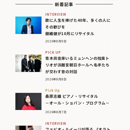
新着記事
INTERVIEW
歌に人生を捧げた40年、多くの人に
その歓びを
錦織健が10月にリサイタル
2026年8月9日
PICK UP
青木尚佳率いるミュンヘンの弦楽ト
リオが浜離宮朝日ホールへ――名手たち
が交わす音の対話
2026年8月8日
Pick Up
桑原志織 ピアノ・リサイタル
－オール・ショパン・プログラム－
2026年8月7日
INTERVIEW
ファビオ・ルイージが語る 《オラト