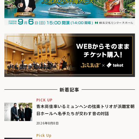
新着記事
PICK UP
青木尚佳率いるミュンヘンの弦楽トリオが浜離宮朝
日ホールへ――名手たちが交わす音の対話
2026年8月8日
Pick Up