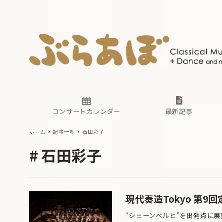
ニュース
ヤマハホ
番組一覧
東京・関
ぶらあぼ
現場のプ
古楽とそ
無料ライ
あ
か
過去の連
コンサートカレンダー
最新記事
ホーム
記事一覧
石田彩子
ニュース
ヤマハホ
番組一覧
東京・関
ぶらあぼ
石田彩子
現場のプ
古楽とそ
無料ライ
あ
か
過去の連
現代奏造Tokyo 第9
“シェーンベルヒ”を出発点に展