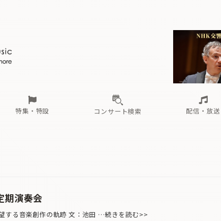
ール
（毎月更新）
東
電子版（無料・月刊）
トピックス
関西
フェスタサマーミューザKAWASAKI 2026
北海道・東北
注目公演
配布場所
インタビュー
中部
定期購読
中国・四国
CD新譜
N響＆東響 《7つ
九州・沖縄
書籍近刊
ロが推す！間違いないオーケストラコンサート
過去の特集
の先と
ブ配信スケジュール
さ
オーケストラの楽屋から
た
な
有料ライブ配信スケジュール
は
ま
や
海の向こうの音楽家
ら
わ
Aからの
載
特集・特設
配信・放送
コンサート検索
ール
（毎月更新）
東
電子版（無料・月刊）
トピックス
関西
フェスタサマーミューザKAWASAKI 2026
北海道・東北
注目公演
配布場所
インタビュー
中部
定期購読
中国・四国
CD新譜
N響＆東響 《7つ
九州・沖縄
書籍近刊
ロが推す！間違いないオーケストラコンサート
過去の特集
の先と
ブ配信スケジュール
さ
オーケストラの楽屋から
た
な
有料ライブ配信スケジュール
は
ま
や
海の向こうの音楽家
ら
わ
Aからの
載
回定期演奏会
望する音楽創作の軌跡 文：池田 …続きを読む>>