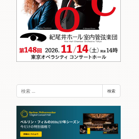
検
検索
索