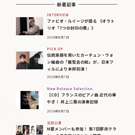
新着記事
INTERVIEW
ファビオ・ルイージが語る 《オラト
リオ「7つの封印の書」》
2026年8月7日
PICK UP
伝統楽器を用いたカーチュン・ウォ
ン編曲の「展覧会の絵」が、日本フ
ィルにより本邦初演！
2026年8月7日
New Release Selection
【CD】フランスのピアノ曲 近代の華
やぎⅠ 井上二葉の演奏記録
2026年8月7日
注目公演
N響メンバーも参加！ 第7回那須クラ