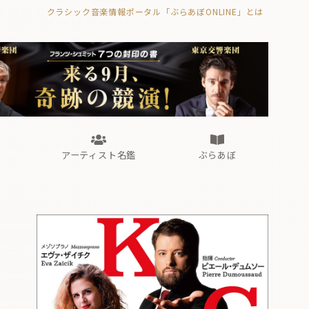
クラシック音楽情報ポータル「ぶらあぼONLINE」とは
の封印の書》
海外公演
FROM編集部
眺望
ぶらあぼブラス！
フォルテピアノ・オデッセイ
アーティスト名鑑
ぶらあぼ
の封印の書》
海外公演
FROM編集部
眺望
ぶらあぼブラス！
フォルテピアノ・オデッセイ