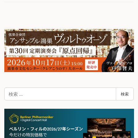
検
検索
索