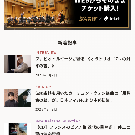
新着記事
INTERVIEW
ファビオ・ルイージが語る 《オラトリオ「7つの封
印の書」》
2026年8月7日
PICK UP
伝統楽器を用いたカーチュン・ウォン編曲の「展覧
会の絵」が、日本フィルにより本邦初演！
2026年8月7日
New Release Selection
【CD】フランスのピアノ曲 近代の華やぎⅠ 井上二
葉の演奏記録