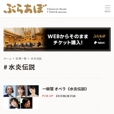
MENU
ホーム
記事一覧
水炎伝説
水炎伝説
一柳慧 オペラ《水炎伝説》
PICK UP
2015年1月15日