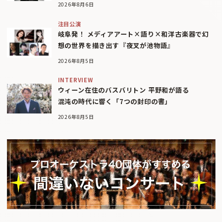
2026年8月6日
注目公演
岐阜発！ メディアアート×語り×和洋古楽器で幻
想の世界を描き出す『夜叉が池物語』
2026年8月5日
INTERVIEW
ウィーン在住のバスバリトン 平野和が語る
混沌の時代に響く「7つの封印の書」
2026年8月5日