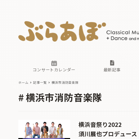
ニュース
ヤマハホ
番組一覧
東京・関
ぶらあぼ
現場のプ
古楽とそ
無料ライ
あ
か
過去の連
コンサートカレンダー
最新記事
ホーム
記事一覧
横浜市消防音楽隊
ニュース
ヤマハホ
番組一覧
東京・関
ぶらあぼ
横浜市消防音楽隊
現場のプ
古楽とそ
無料ライ
あ
か
過去の連
横浜音祭り2022
須川展也プロデュース