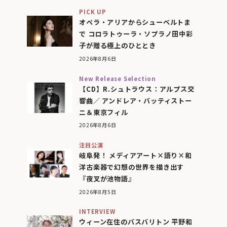
PICK UP
オペラ・アリアからシューベルトま
で コロラトゥーラ・ソプラノ田中彩
子が贈る極上のひととき
2026年8月6日
New Release Selection
【CD】R.シュトラウス：アルプス交
響曲／ アンドレア・バッティストー
ニ＆東京フィル
2026年8月6日
注目公演
岐阜発！ メディアアート×語り×和
洋古楽器で幻想の世界を描き出す
『夜叉が池物語』
2026年8月5日
INTERVIEW
ウィーン在住のバスバリトン 平野和