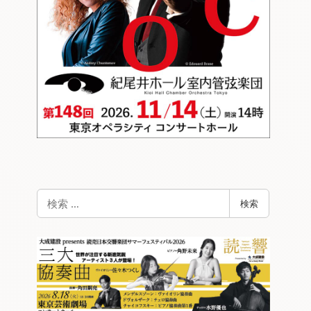
検
検索
索