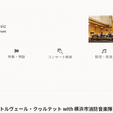
ール
（毎月更新）
東
電子版（無料・月刊）
トピックス
関西
フェスタサマーミューザKAWASAKI 2026
北海道・東北
注目公演
配布場所
インタビュー
中部
定期購読
中国・四国
CD新譜
N響＆東響 《7つ
九州・沖縄
書籍近刊
ロが推す！間違いないオーケストラコンサート
過去の特集
の先と
ブ配信スケジュール
さ
オーケストラの楽屋から
た
な
有料ライブ配信スケジュール
は
ま
や
海の向こうの音楽家
ら
わ
Aからの
載
特集・特設
配信・放送
コンサート検索
ール
（毎月更新）
東
電子版（無料・月刊）
トピックス
関西
フェスタサマーミューザKAWASAKI 2026
北海道・東北
注目公演
配布場所
インタビュー
中部
定期購読
中国・四国
CD新譜
N響＆東響 《7つ
九州・沖縄
書籍近刊
ロが推す！間違いないオーケストラコンサート
過去の特集
の先と
ブ配信スケジュール
さ
オーケストラの楽屋から
た
な
有料ライブ配信スケジュール
は
ま
や
海の向こうの音楽家
ら
わ
Aからの
載
 トルヴェール・クヮルテット with 横浜市消防音楽隊