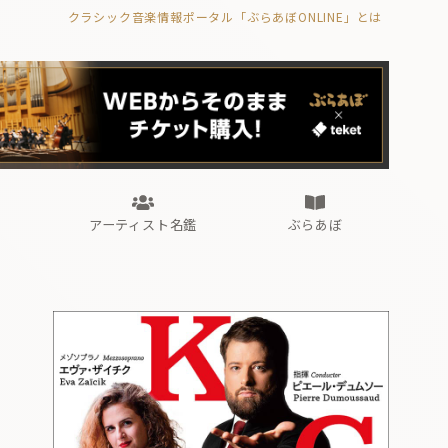
クラシック音楽情報ポータル「ぶらあぼONLINE」とは
の封印の書》
海外公演
FROM編集部
眺望
ぶらあぼブラス！
フォルテピアノ・オデッセイ
アーティスト名鑑
ぶらあぼ
の封印の書》
海外公演
FROM編集部
眺望
ぶらあぼブラス！
フォルテピアノ・オデッセイ