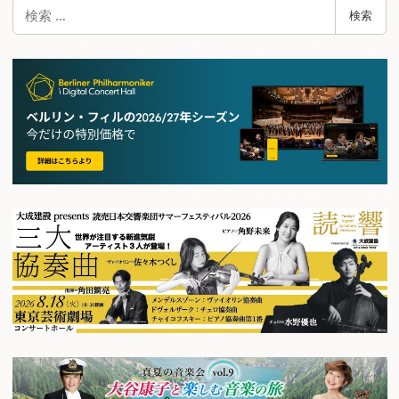
検
検索
索