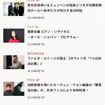
PICK UP
青木尚佳率いるミュンヘンの弦楽トリオが浜離宮朝
日ホールへ――名手たちが交わす音の対話
2026年8月8日
Pick Up
桑原志織 ピアノ・リサイタル
－オール・ショパン・プログラム－
2026年8月7日
INTERVIEW
ファビオ・ルイージが語る 《オラトリオ「7つの封
印の書」》
2026年8月7日
PICK UP
伝統楽器を用いたカーチュン・ウォン編曲の「展覧
会の絵」が、日本フィルにより本邦初演！
2026年8月7日