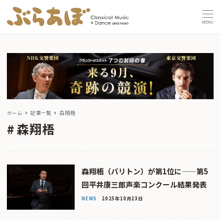
MENU
ホーム
記事一覧
森翔梧
森翔梧
森翔梧（バリトン）が第1位に——第5
回平井康三郎声楽コンクール結果発表
NEWS
2025年10月23日