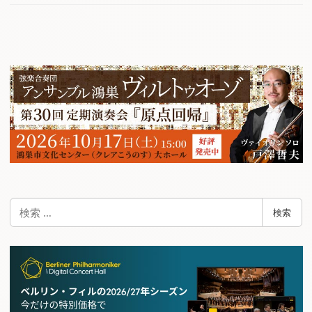
検
検索
索