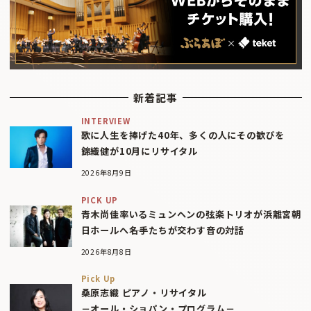
新着記事
INTERVIEW
歌に人生を捧げた40年、多くの人にその歓びを
錦織健が10月にリサイタル
2026年8月9日
PICK UP
青木尚佳率いるミュンヘンの弦楽トリオが浜離宮朝
日ホールへ――名手たちが交わす音の対話
2026年8月8日
Pick Up
桑原志織 ピアノ・リサイタル
－オール・ショパン・プログラム－