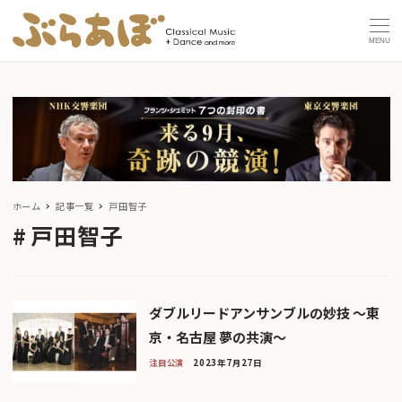
MENU
ホーム
記事一覧
戸田智子
戸田智子
ダブルリードアンサンブルの妙技 〜東
京・名古屋 夢の共演〜
注目公演
2023年7月27日