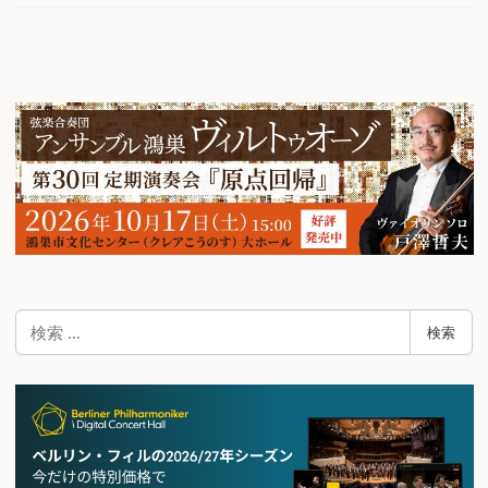
検
検索
索