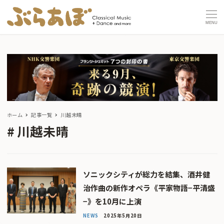
MENU
ホーム
記事一覧
川越未晴
川越未晴
ソニックシティが総力を結集、酒井健
治作曲の新作オペラ《平家物語−平清盛
−》を10月に上演
NEWS
2025年5月20日