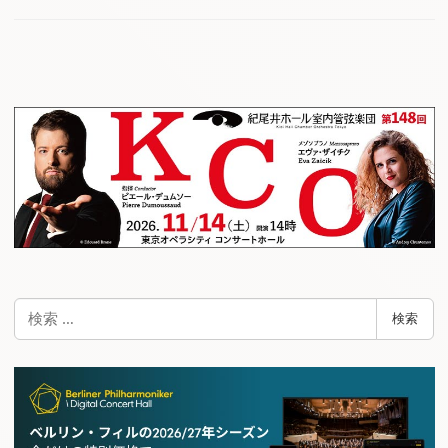
検
検索
索