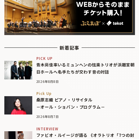
新着記事
PICK UP
青木尚佳率いるミュンヘンの弦楽トリオが浜離宮朝
日ホールへ――名手たちが交わす音の対話
2026年8月8日
Pick Up
桑原志織 ピアノ・リサイタル
－オール・ショパン・プログラム－
2026年8月7日
INTERVIEW
ファビオ・ルイージが語る 《オラトリオ「7つの封