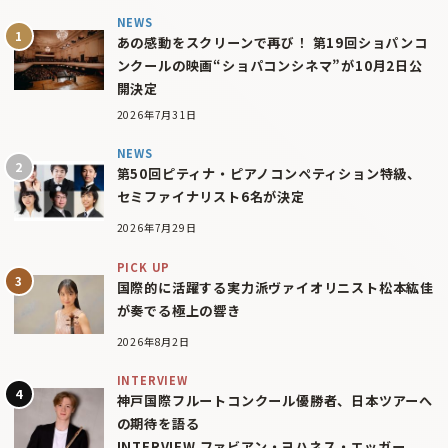
NEWS
あの感動をスクリーンで再び！ 第19回ショパンコ
ンクールの映画“ショパコンシネマ”が10月2日公
開決定
2026年7月31日
NEWS
第50回ピティナ・ピアノコンペティション特級、
セミファイナリスト6名が決定
2026年7月29日
PICK UP
国際的に活躍する実力派ヴァイオリニスト松本紘佳
が奏でる極上の響き
2026年8月2日
INTERVIEW
神戸国際フルートコンクール優勝者、日本ツアーへ
の期待を語る
INTERVIEW ファビアン・ヨハネス・エッガー