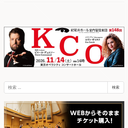
検
検索
索