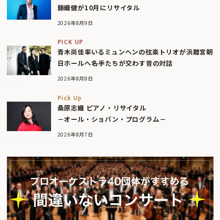
錦織健が10月にリサイタル
2026年8月9日
PICK UP
青木尚佳率いるミュンヘンの弦楽トリオが浜離宮朝
日ホールへ――名手たちが交わす音の対話
2026年8月8日
Pick Up
桑原志織 ピアノ・リサイタル
－オール・ショパン・プログラム－
2026年8月7日