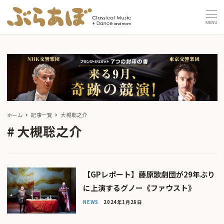
MENU
ホーム
記事一覧
大槻聡之介
大槻聡之介
【GPレポート】藤原歌劇団が29年ぶり
に上演するグノー《ファウスト》
NEWS
2024年1月26日