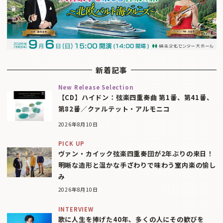
新着記事
New Release Selection
【CD】ハイドン：弦楽四重奏曲 第1番、第41番、
第82番／クァルテット・アルモニコ
2026年8月10日
PICK UP
ヴァン・カイック弦楽四重奏団が2年ぶりの来日！
明晰な造形と温かな手ざわりで味わう室内楽の愉し
み
2026年8月10日
INTERVIEW
歌に人生を捧げた40年、多くの人にその歓びを