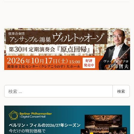
検
検索
索