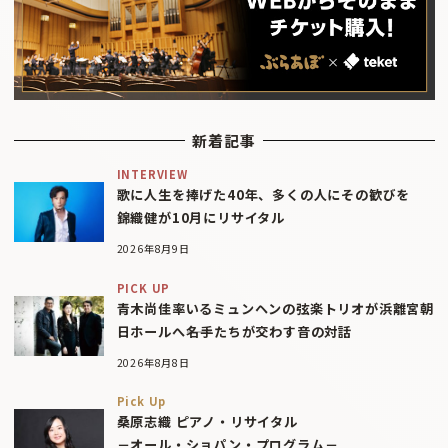
新着記事
INTERVIEW
歌に人生を捧げた40年、多くの人にその歓びを
錦織健が10月にリサイタル
2026年8月9日
PICK UP
青木尚佳率いるミュンヘンの弦楽トリオが浜離宮朝
日ホールへ――名手たちが交わす音の対話
2026年8月8日
Pick Up
桑原志織 ピアノ・リサイタル
－オール・ショパン・プログラム－