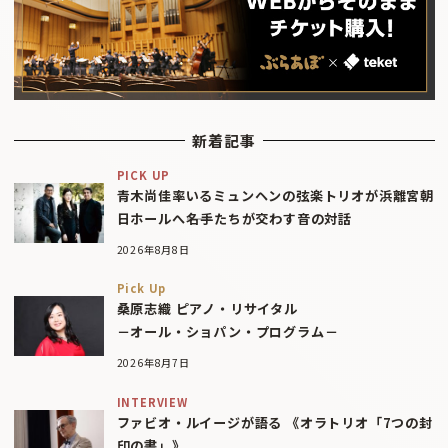
新着記事
PICK UP
青木尚佳率いるミュンヘンの弦楽トリオが浜離宮朝
日ホールへ――名手たちが交わす音の対話
2026年8月8日
Pick Up
桑原志織 ピアノ・リサイタル
－オール・ショパン・プログラム－
2026年8月7日
INTERVIEW
ファビオ・ルイージが語る 《オラトリオ「7つの封
印の書」》