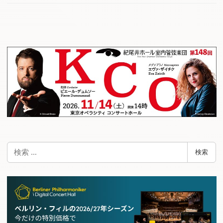
検
検索
索