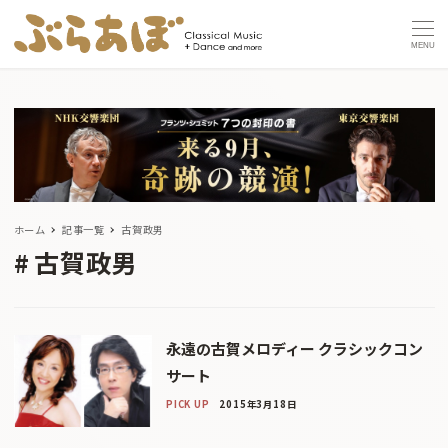
MENU
ホーム
記事一覧
古賀政男
古賀政男
永遠の古賀メロディー クラシックコン
サート
PICK UP
2015年3月18日