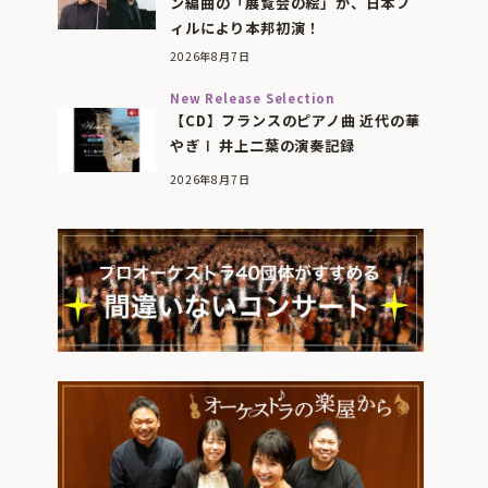
ン編曲の「展覧会の絵」が、日本フ
ィルにより本邦初演！
2026年8月7日
New Release Selection
【CD】フランスのピアノ曲 近代の華
やぎⅠ 井上二葉の演奏記録
2026年8月7日