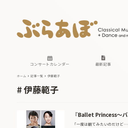
ニュース
ヤマハホ
番組一覧
東京・関
ぶらあぼ
現場のプ
古楽とそ
無料ライ
あ
か
過去の連
コンサートカレンダー
最新記事
ホーム
記事一覧
伊藤範子
ニュース
ヤマハホ
番組一覧
東京・関
ぶらあぼ
伊藤範子
現場のプ
古楽とそ
無料ライ
あ
か
過去の連
『Ballet Princ
「一度は観てみたいのだけど…