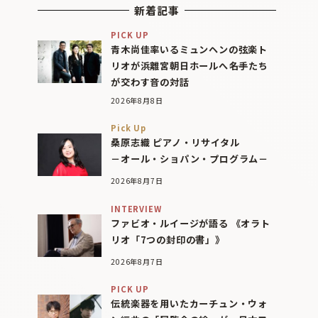
新着記事
PICK UP
青木尚佳率いるミュンヘンの弦楽ト
リオが浜離宮朝日ホールへ――名手たち
が交わす音の対話
2026年8月8日
Pick Up
桑原志織 ピアノ・リサイタル
－オール・ショパン・プログラム－
2026年8月7日
INTERVIEW
ファビオ・ルイージが語る 《オラト
リオ「7つの封印の書」》
2026年8月7日
PICK UP
伝統楽器を用いたカーチュン・ウォ