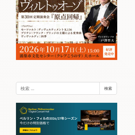
検
検索
索