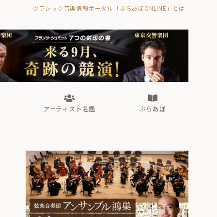
クラシック音楽情報ポータル「ぶらあぼONLINE」とは
の封印の書》
海外公演
FROM編集部
眺望
ぶらあぼブラス！
フォルテピアノ・オデッセイ
アーティスト名鑑
ぶらあぼ
の封印の書》
海外公演
FROM編集部
眺望
ぶらあぼブラス！
フォルテピアノ・オデッセイ