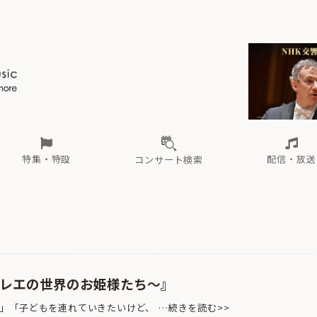
ール
（毎月更新）
東
電子版（無料・月刊）
トピックス
関西
フェスタサマーミューザKAWASAKI 2026
北海道・東北
注目公演
配布場所
インタビュー
中部
定期購読
中国・四国
CD新譜
N響＆東響 《7つ
九州・沖縄
書籍近刊
ロが推す！間違いないオーケストラコンサート
過去の特集
の先と
ブ配信スケジュール
さ
オーケストラの楽屋から
た
な
有料ライブ配信スケジュール
は
ま
や
海の向こうの音楽家
ら
わ
Aからの
載
特集・特設
配信・放送
コンサート検索
ール
（毎月更新）
東
電子版（無料・月刊）
トピックス
関西
フェスタサマーミューザKAWASAKI 2026
北海道・東北
注目公演
配布場所
インタビュー
中部
定期購読
中国・四国
CD新譜
N響＆東響 《7つ
九州・沖縄
書籍近刊
ロが推す！間違いないオーケストラコンサート
過去の特集
の先と
ブ配信スケジュール
さ
オーケストラの楽屋から
た
な
有料ライブ配信スケジュール
は
ま
や
海の向こうの音楽家
ら
わ
Aからの
載
ess〜バレエの世界のお姫様たち〜』
」「子どもを連れていきたいけど、 …続きを読む>>