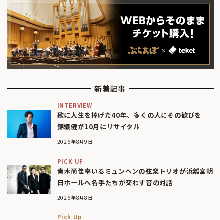
新着記事
INTERVIEW
歌に人生を捧げた40年、多くの人にその歓びを
錦織健が10月にリサイタル
2026年8月9日
PICK UP
青木尚佳率いるミュンヘンの弦楽トリオが浜離宮朝
日ホールへ――名手たちが交わす音の対話
2026年8月8日
Pick Up