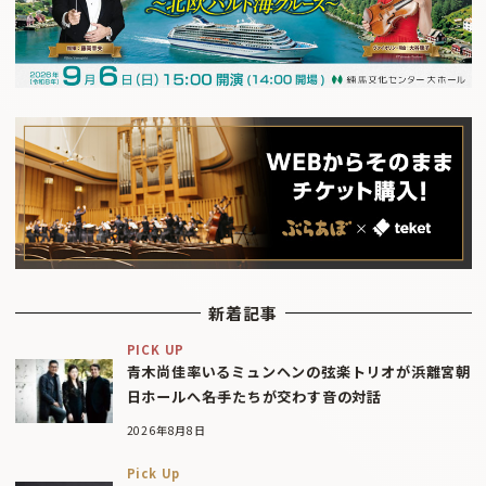
新着記事
PICK UP
青木尚佳率いるミュンヘンの弦楽トリオが浜離宮朝
日ホールへ――名手たちが交わす音の対話
2026年8月8日
Pick Up