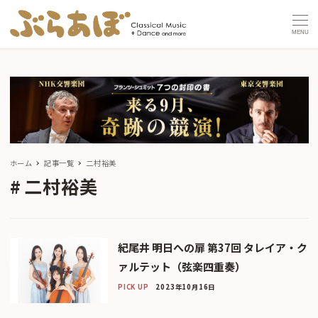
MENU
ホーム
記事一覧
二村裕美
二村裕美
紀尾井 明日への扉 第37回 タレイア・ク
ァルテット（弦楽四重奏）
PICK UP
2023年10月16日