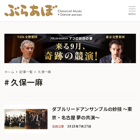
MENU
ホーム
記事一覧
久保一麻
久保一麻
ダブルリードアンサンブルの妙技 〜東
京・名古屋 夢の共演〜
注目公演
2023年7月27日