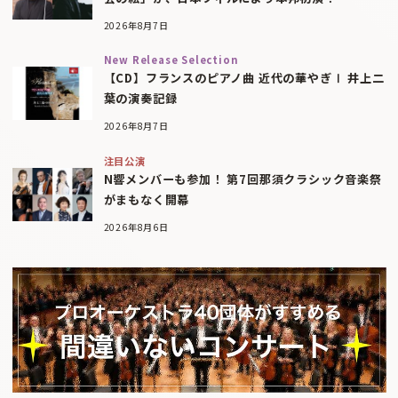
2026年8月7日
New Release Selection
【CD】フランスのピアノ曲 近代の華やぎⅠ 井上二
葉の演奏記録
2026年8月7日
注目公演
N響メンバーも参加！ 第7回那須クラシック音楽祭
がまもなく開幕
2026年8月6日