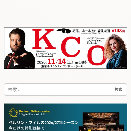
検
検索
索