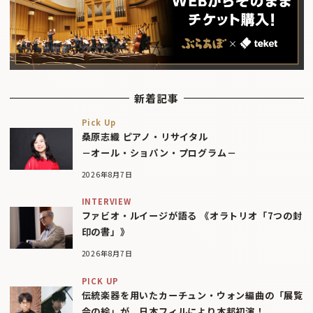
新着記事
Pick Up
桑原志織 ピアノ・リサイタル
－オール・ショパン・プログラム－
2026年8月7日
INTERVIEW
ファビオ・ルイージが語る 《オラトリオ「7つの封
印の書」》
2026年8月7日
PICK UP
伝統楽器を用いたカーチュン・ウォン編曲の「展覧
会の絵」が、日本フィルにより本邦初演！