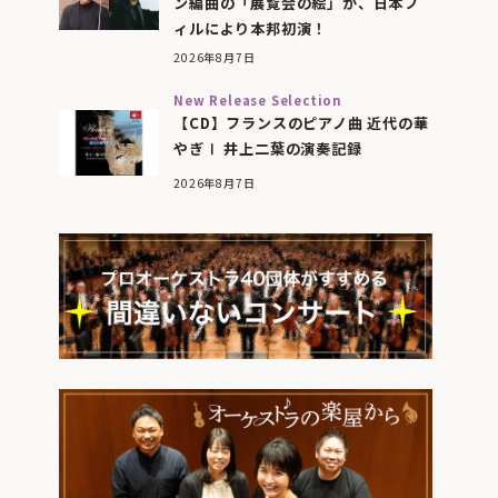
ン編曲の「展覧会の絵」が、日本フ
ィルにより本邦初演！
2026年8月7日
New Release Selection
【CD】フランスのピアノ曲 近代の華
やぎⅠ 井上二葉の演奏記録
2026年8月7日