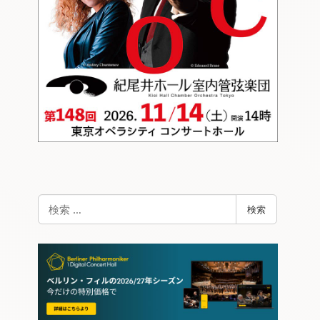
検
検索
索