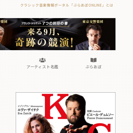
クラシック音楽情報ポータル「ぶらあぼONLINE」とは
の封印の書》
海外公演
FROM編集部
眺望
ぶらあぼブラス！
フォルテピアノ・オデッセイ
アーティスト名鑑
ぶらあぼ
の封印の書》
海外公演
FROM編集部
眺望
ぶらあぼブラス！
フォルテピアノ・オデッセイ