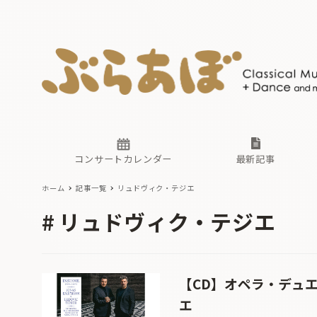
ニュース
ヤマハホ
番組一覧
東京・関
ぶらあぼ
現場のプ
古楽とそ
無料ライ
あ
か
過去の連
コンサートカレンダー
最新記事
ホーム
記事一覧
リュドヴィク・テジエ
ニュース
ヤマハホ
番組一覧
東京・関
ぶらあぼ
リュドヴィク・テジエ
現場のプ
古楽とそ
無料ライ
あ
か
過去の連
【CD】オペラ・デュ
エ