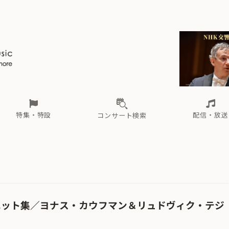
ール
（毎月更新）
東
電子版（無料・月刊）
トピックス
関西
フェスタサマーミューザKAWASAKI 2026
北海道・東北
注目公演
配布場所
インタビュー
中部
定期購読
中国・四国
CD新譜
N響＆東響 《7つ
九州・沖縄
書籍近刊
ロが推す！間違いないオーケストラコンサート
過去の特集
の先と
ブ配信スケジュール
さ
オーケストラの楽屋から
た
な
有料ライブ配信スケジュール
は
ま
や
海の向こうの音楽家
ら
わ
Aからの
載
特集・特設
配信・放送
コンサート検索
ール
（毎月更新）
東
電子版（無料・月刊）
トピックス
関西
フェスタサマーミューザKAWASAKI 2026
北海道・東北
注目公演
配布場所
インタビュー
中部
定期購読
中国・四国
CD新譜
N響＆東響 《7つ
九州・沖縄
書籍近刊
ロが推す！間違いないオーケストラコンサート
過去の特集
の先と
ブ配信スケジュール
さ
オーケストラの楽屋から
た
な
有料ライブ配信スケジュール
は
ま
や
海の向こうの音楽家
ら
わ
Aからの
載
エット集／ヨナス・カウフマン＆リュドヴィク・テジ