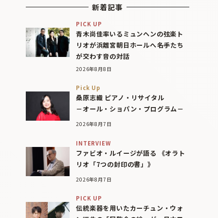
新着記事
PICK UP
青木尚佳率いるミュンヘンの弦楽ト
リオが浜離宮朝日ホールへ――名手たち
が交わす音の対話
2026年8月8日
Pick Up
桑原志織 ピアノ・リサイタル
－オール・ショパン・プログラム－
2026年8月7日
INTERVIEW
ファビオ・ルイージが語る 《オラト
リオ「7つの封印の書」》
2026年8月7日
PICK UP
伝統楽器を用いたカーチュン・ウォ