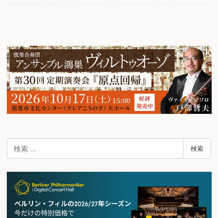
検
検索
索