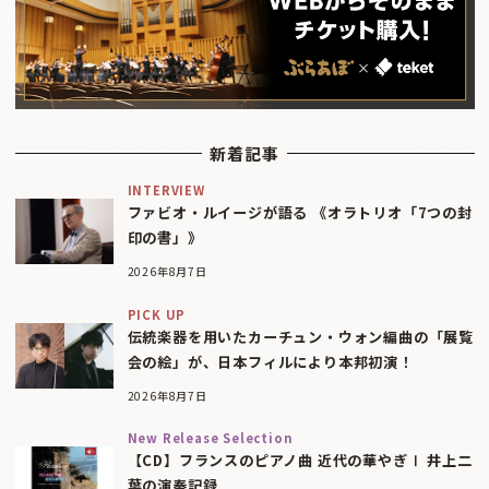
新着記事
INTERVIEW
ファビオ・ルイージが語る 《オラトリオ「7つの封
印の書」》
2026年8月7日
PICK UP
伝統楽器を用いたカーチュン・ウォン編曲の「展覧
会の絵」が、日本フィルにより本邦初演！
2026年8月7日
New Release Selection
【CD】フランスのピアノ曲 近代の華やぎⅠ 井上二
葉の演奏記録