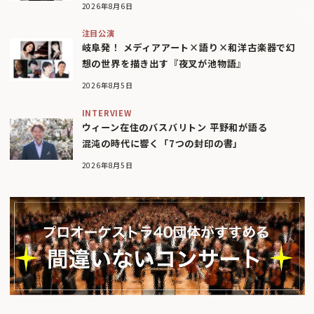
2026年8月6日
注目公演
岐阜発！ メディアアート×語り×和洋古楽器で幻
想の世界を描き出す『夜叉が池物語』
2026年8月5日
INTERVIEW
ウィーン在住のバスバリトン 平野和が語る
混沌の時代に響く「7つの封印の書」
2026年8月5日