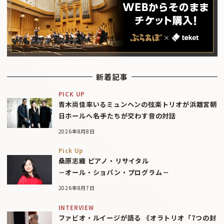
新着記事
PICK UP
青木尚佳率いるミュンヘンの弦楽トリオが浜離宮朝
日ホールへ――名手たちが交わす音の対話
2026年8月8日
Pick Up
桑原志織 ピアノ・リサイタル
－オール・ショパン・プログラム－
2026年8月7日
INTERVIEW
ファビオ・ルイージが語る 《オラトリオ「7つの封