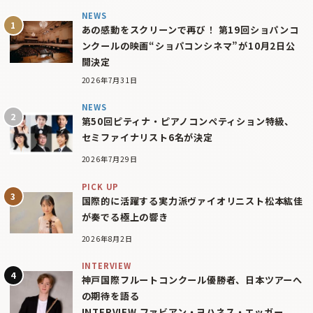
NEWS
あの感動をスクリーンで再び！ 第19回ショパンコ
ンクールの映画“ショパコンシネマ”が10月2日公
開決定
2026年7月31日
NEWS
第50回ピティナ・ピアノコンペティション特級、
セミファイナリスト6名が決定
2026年7月29日
PICK UP
国際的に活躍する実力派ヴァイオリニスト松本紘佳
が奏でる極上の響き
2026年8月2日
INTERVIEW
神戸国際フルートコンクール優勝者、日本ツアーへ
の期待を語る
INTERVIEW ファビアン・ヨハネス・エッガー