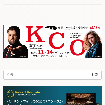
検
検索
索