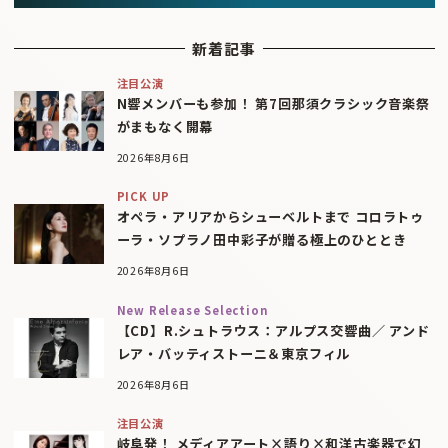
新着記事
注目公演
N響メンバーも参加！ 第7回那須クラシック音楽祭
がまもなく開幕
2026年8月6日
PICK UP
オペラ・アリアからシューベルトまで コロラトゥ
ーラ・ソプラノ田中彩子が贈る極上のひととき
2026年8月6日
New Release Selection
【CD】R.シュトラウス：アルプス交響曲／ アンド
レア・バッティストーニ＆東京フィル
2026年8月6日
注目公演
岐阜発！ メディアアート×語り×和洋古楽器で幻