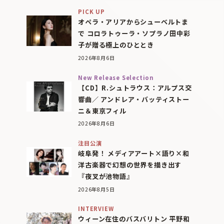
PICK UP
オペラ・アリアからシューベルトま
で コロラトゥーラ・ソプラノ田中彩
子が贈る極上のひととき
2026年8月6日
New Release Selection
【CD】R.シュトラウス：アルプス交
響曲／ アンドレア・バッティストー
ニ＆東京フィル
2026年8月6日
注目公演
岐阜発！ メディアアート×語り×和
洋古楽器で幻想の世界を描き出す
『夜叉が池物語』
2026年8月5日
INTERVIEW
ウィーン在住のバスバリトン 平野和