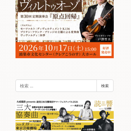
検
検索
索