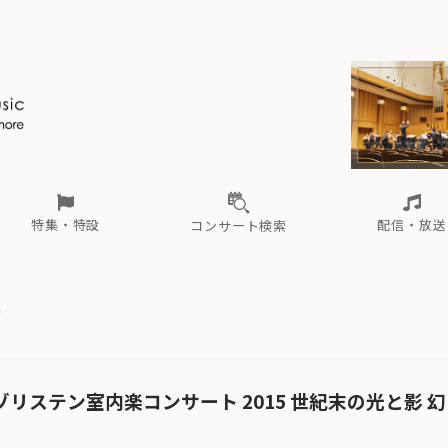
ール
（毎月更新）
東
電子版（無料・月刊）
トピックス
関西
フェスタサマーミューザKAWASAKI 2026
北海道・東北
注目公演
配布場所
インタビュー
中部
定期購読
中国・四国
CD新譜
N響＆東響 《7つ
九州・沖縄
書籍近刊
ロが推す！間違いないオーケストラコンサート
過去の特集
の先と
ブ配信スケジュール
さ
オーケストラの楽屋から
た
な
有料ライブ配信スケジュール
は
ま
や
海の向こうの音楽家
ら
わ
Aからの
載
特集・特設
配信・放送
コンサート検索
ール
（毎月更新）
東
電子版（無料・月刊）
トピックス
関西
フェスタサマーミューザKAWASAKI 2026
北海道・東北
注目公演
配布場所
インタビュー
中部
定期購読
中国・四国
CD新譜
N響＆東響 《7つ
九州・沖縄
書籍近刊
ラ
ロが推す！間違いないオーケストラコンサート
過去の特集
の先と
ブ配信スケジュール
さ
オーケストラの楽屋から
た
な
有料ライブ配信スケジュール
は
ま
や
海の向こうの音楽家
ら
わ
Aからの
載
ゾリステン室内楽コンサート 2015 世紀末の光と影 幻