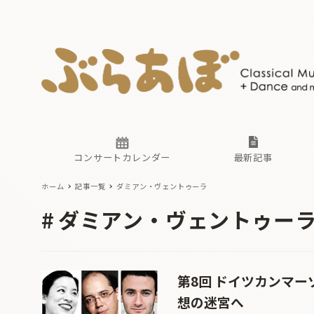
ニュース
ヤマハホ
番組一覧
東京・関
ぶらあぼ
現場のプ
古楽とそ
無料ライ
あ
か
過去の連
コンサートカレンダー
最新記事
ホーム
記事一覧
ダミアン・ヴェントゥーラ
ニュース
ヤマハホ
番組一覧
東京・関
ぶらあぼ
ダミアン・ヴェントゥー
現場のプ
古楽とそ
無料ライ
あ
か
過去の連
第8回 ドイツカンマー
想の迷宮へ