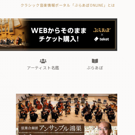
クラシック音楽情報ポータル「ぶらあぼONLINE」とは
の封印の書》
海外公演
FROM編集部
眺望
ぶらあぼブラス！
フォルテピアノ・オデッセイ
アーティスト名鑑
ぶらあぼ
の封印の書》
海外公演
FROM編集部
眺望
ぶらあぼブラス！
フォルテピアノ・オデッセイ