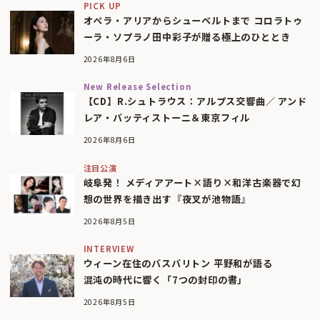
PICK UP
オペラ・アリアからシューベルトまで コロラトゥ
ーラ・ソプラノ田中彩子が贈る極上のひととき
2026年8月6日
New Release Selection
【CD】R.シュトラウス：アルプス交響曲／ アンド
レア・バッティストーニ＆東京フィル
2026年8月6日
注目公演
岐阜発！ メディアアート×語り×和洋古楽器で幻
想の世界を描き出す『夜叉が池物語』
2026年8月5日
INTERVIEW
ウィーン在住のバスバリトン 平野和が語る
混沌の時代に響く「7つの封印の書」
2026年8月5日