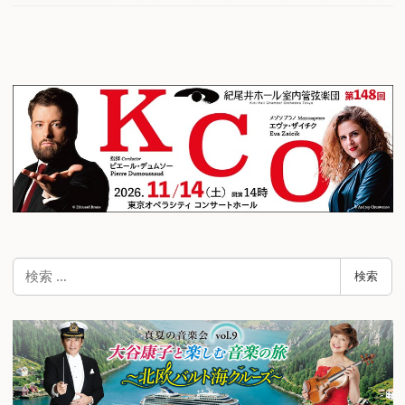
検
検索
索