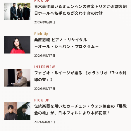
PICK UP
青木尚佳率いるミュンヘンの弦楽トリオが浜離宮朝
日ホールへ――名手たちが交わす音の対話
2026年8月8日
Pick Up
桑原志織 ピアノ・リサイタル
－オール・ショパン・プログラム－
2026年8月7日
INTERVIEW
ファビオ・ルイージが語る 《オラトリオ「7つの封
印の書」》
2026年8月7日
PICK UP
伝統楽器を用いたカーチュン・ウォン編曲の「展覧
会の絵」が、日本フィルにより本邦初演！
2026年8月7日