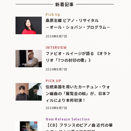
新着記事
Pick Up
桑原志織 ピアノ・リサイタル
－オール・ショパン・プログラム－
2026年8月7日
INTERVIEW
ファビオ・ルイージが語る 《オラト
リオ「7つの封印の書」》
2026年8月7日
PICK UP
伝統楽器を用いたカーチュン・ウォ
ン編曲の「展覧会の絵」が、日本フ
ィルにより本邦初演！
2026年8月7日
New Release Selection
【CD】フランスのピアノ曲 近代の華