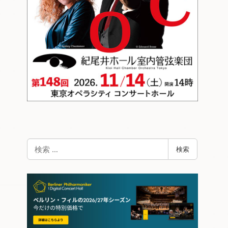
検
検索
索