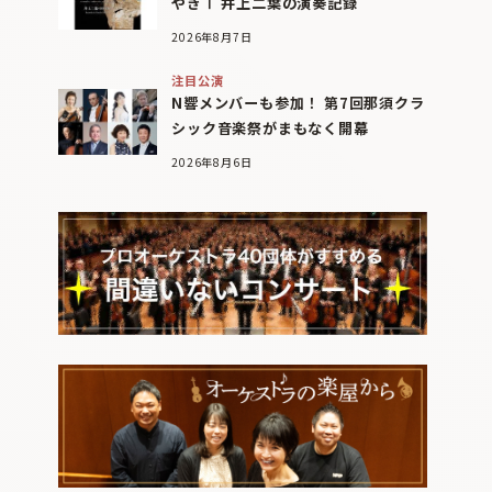
やぎⅠ 井上二葉の演奏記録
2026年8月7日
注目公演
N響メンバーも参加！ 第7回那須クラ
シック音楽祭がまもなく開幕
2026年8月6日