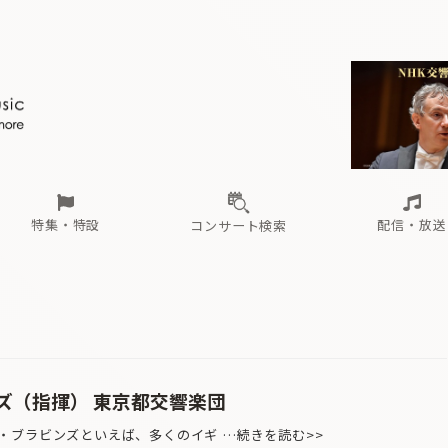
ール
（毎月更新）
東
電子版（無料・月刊）
トピックス
関西
フェスタサマーミューザKAWASAKI 2026
北海道・東北
注目公演
配布場所
インタビュー
中部
定期購読
中国・四国
CD新譜
N響＆東響 《7つ
九州・沖縄
書籍近刊
ロが推す！間違いないオーケストラコンサート
過去の特集
の先と
ブ配信スケジュール
さ
オーケストラの楽屋から
た
な
有料ライブ配信スケジュール
は
ま
や
海の向こうの音楽家
ら
わ
Aからの
載
特集・特設
配信・放送
コンサート検索
ール
（毎月更新）
東
電子版（無料・月刊）
トピックス
関西
フェスタサマーミューザKAWASAKI 2026
北海道・東北
注目公演
配布場所
インタビュー
中部
定期購読
中国・四国
CD新譜
N響＆東響 《7つ
九州・沖縄
書籍近刊
ロが推す！間違いないオーケストラコンサート
過去の特集
の先と
ブ配信スケジュール
さ
オーケストラの楽屋から
た
な
有料ライブ配信スケジュール
は
ま
や
海の向こうの音楽家
ら
わ
Aからの
載
ズ（指揮） 東京都交響楽団
ブラビンズといえば、多くのイギ …続きを読む>>