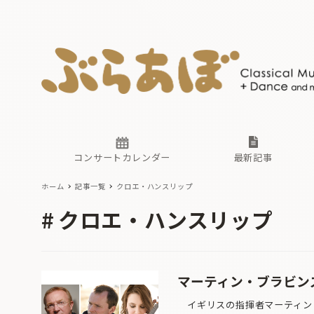
ニュース
ヤマハホ
番組一覧
東京・関
ぶらあぼ
現場のプ
古楽とそ
無料ライ
あ
か
過去の連
コンサートカレンダー
最新記事
ホーム
記事一覧
クロエ・ハンスリップ
ニュース
ヤマハホ
番組一覧
東京・関
ぶらあぼ
クロエ・ハンスリップ
現場のプ
古楽とそ
無料ライ
あ
か
過去の連
マーティン・ブラビン
イギリスの指揮者マーティン・