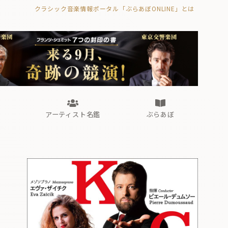
クラシック音楽情報ポータル「ぶらあぼONLINE」とは
の封印の書》
海外公演
FROM編集部
眺望
ぶらあぼブラス！
フォルテピアノ・オデッセイ
アーティスト名鑑
ぶらあぼ
の封印の書》
海外公演
FROM編集部
眺望
ぶらあぼブラス！
フォルテピアノ・オデッセイ