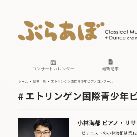
ニュース
ヤマハホ
番組一覧
東京・関
ぶらあぼ
現場のプ
古楽とそ
無料ライ
あ
か
過去の連
コンサートカレンダー
最新記事
ホーム
記事一覧
エトリンゲン国際青少年ピアノコンクール
ニュース
ヤマハホ
番組一覧
東京・関
ぶらあぼ
エトリンゲン国際青少年
現場のプ
古楽とそ
無料ライ
あ
か
過去の連
小林海都 ピアノ・リ
ピアニストの小林海都は第12