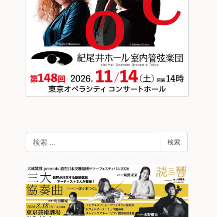
検
検索
索