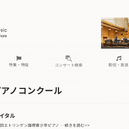
ール
（毎月更新）
東
電子版（無料・月刊）
トピックス
関西
フェスタサマーミューザKAWASAKI 2026
北海道・東北
注目公演
配布場所
インタビュー
中部
定期購読
中国・四国
CD新譜
N響＆東響 《7つ
九州・沖縄
書籍近刊
ロが推す！間違いないオーケストラコンサート
過去の特集
の先と
ブ配信スケジュール
さ
オーケストラの楽屋から
た
な
有料ライブ配信スケジュール
は
ま
や
海の向こうの音楽家
ら
わ
Aからの
載
特集・特設
配信・放送
コンサート検索
ール
（毎月更新）
東
電子版（無料・月刊）
トピックス
関西
フェスタサマーミューザKAWASAKI 2026
北海道・東北
注目公演
配布場所
インタビュー
中部
定期購読
中国・四国
CD新譜
N響＆東響 《7つ
九州・沖縄
書籍近刊
ピアノコンクール
ロが推す！間違いないオーケストラコンサート
過去の特集
の先と
ブ配信スケジュール
さ
オーケストラの楽屋から
た
な
有料ライブ配信スケジュール
は
ま
や
海の向こうの音楽家
ら
わ
Aからの
載
サイタル
回エトリンゲン国際青少年ピアノ …続きを読む>>