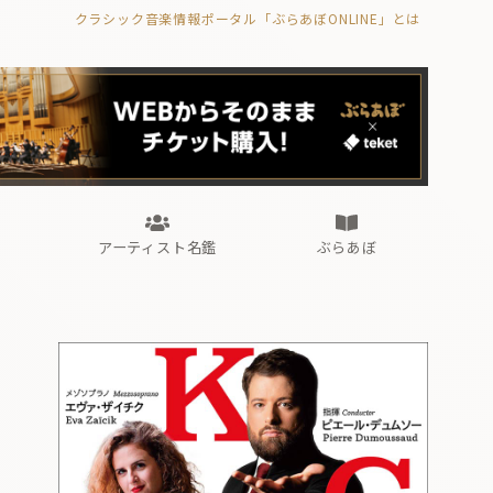
クラシック音楽情報ポータル「ぶらあぼONLINE」とは
の封印の書》
海外公演
FROM編集部
眺望
ぶらあぼブラス！
フォルテピアノ・オデッセイ
アーティスト名鑑
ぶらあぼ
の封印の書》
海外公演
FROM編集部
眺望
ぶらあぼブラス！
フォルテピアノ・オデッセイ