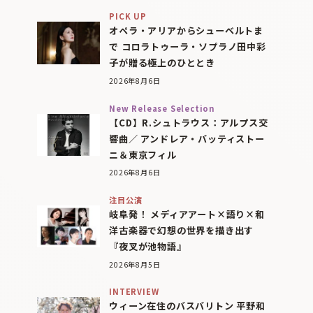
PICK UP
オペラ・アリアからシューベルトま
で コロラトゥーラ・ソプラノ田中彩
子が贈る極上のひととき
2026年8月6日
New Release Selection
【CD】R.シュトラウス：アルプス交
響曲／ アンドレア・バッティストー
ニ＆東京フィル
2026年8月6日
注目公演
岐阜発！ メディアアート×語り×和
洋古楽器で幻想の世界を描き出す
『夜叉が池物語』
2026年8月5日
INTERVIEW
ウィーン在住のバスバリトン 平野和