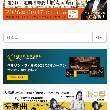
検
検索
索