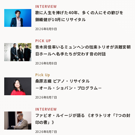
INTERVIEW
歌に人生を捧げた40年、多くの人にその歓びを
錦織健が10月にリサイタル
2026年8月9日
PICK UP
青木尚佳率いるミュンヘンの弦楽トリオが浜離宮朝
日ホールへ――名手たちが交わす音の対話
2026年8月8日
Pick Up
桑原志織 ピアノ・リサイタル
－オール・ショパン・プログラム－
2026年8月7日
INTERVIEW
ファビオ・ルイージが語る 《オラトリオ「7つの封
印の書」》
2026年8月7日