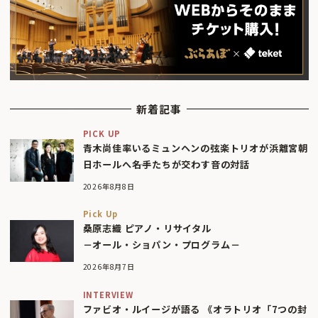
新着記事
PICK UP
青木尚佳率いるミュンヘンの弦楽トリオが浜離宮朝
日ホールへ――名手たちが交わす音の対話
2026年8月8日
Pick Up
桑原志織 ピアノ・リサイタル
－オール・ショパン・プログラム－
2026年8月7日
INTERVIEW
ファビオ・ルイージが語る 《オラトリオ「7つの封