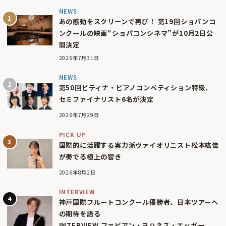
NEWS
あの感動をスクリーンで再び！ 第19回ショパンコ
ンクールの映画“ショパコンシネマ”が10月2日公
開決定
2026年7月31日
NEWS
第50回ピティナ・ピアノコンペティション特級、
セミファイナリスト6名が決定
2026年7月29日
PICK UP
国際的に活躍する実力派ヴァイオリニスト松本紘佳
が奏でる極上の響き
2026年8月2日
INTERVIEW
神戸国際フルートコンクール優勝者、日本ツアーへ
の期待を語る
INTERVIEW ファビアン・ヨハネス・エッガー