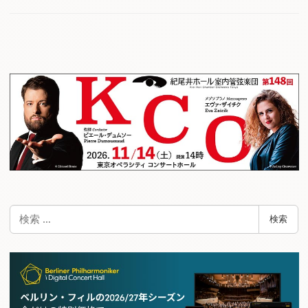
検
検索
索