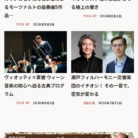
るモーツァルトの協奏曲5作
る極上の響き
品…
PICK UP
2026年8月2日
PICK UP
2026年8月3日
ヴィオッティ×東響 ウィーン
瀬戸フィルハーモニー交響楽
音楽の核心へ迫る古典プログ
団のイチオシ！ その一音で、
ラム
空気が変わる
PICK UP
2026年8月1日
注目公演
2026年7月31日