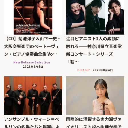
【CD】菊池洋子＆山下一史・
注目ピアニスト3人の素顔に
大阪交響楽団のベートーヴェ
触れる──神奈川県立音楽堂
ン・ピアノ協奏曲全集 Vo…
新コンサート・シリーズ
「朝…
New Release Selection
2026年8月4日
PICK UP
2026年8月4日
アンサンブル・ウィーン＝ベ
国際的に活躍する実力派ヴァ
ルリンの名手たちと群響によ
イオリニスト松本紘佳が奏で