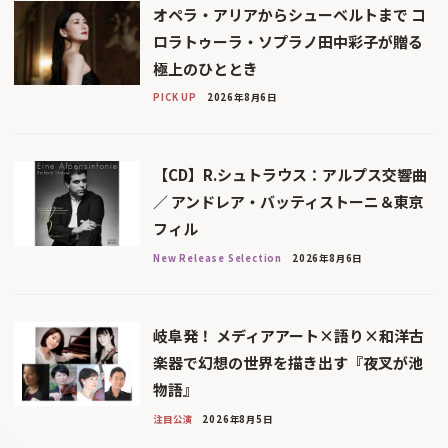
オペラ・アリアからシューベルトまで コ
ロラトゥーラ・ソプラノ田中彩子が贈る
極上のひととき
PICK UP
2026年8月6日
【CD】R.シュトラウス：アルプス交響曲
／ アンドレア・バッティストーニ＆東京
フィル
New Release Selection
2026年8月6日
岐阜発！ メディアアート×語り×和洋古
楽器で幻想の世界を描き出す『夜叉が池
物語』
注目公演
2026年8月5日