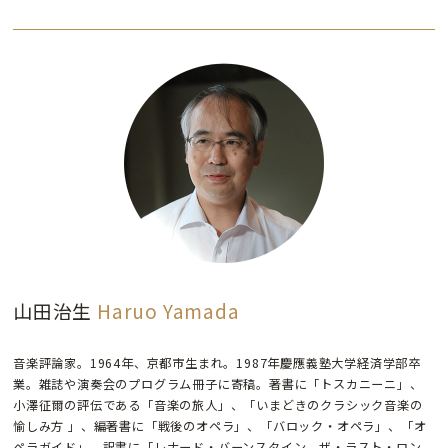
山田治生
Haruo Yamada
音楽評論家。1964年、京都市生まれ。1987年慶應義塾大学経済学部卒
業。雑誌や演奏会のプログラム冊子に寄稿。著書に「トスカニーニ」、
小澤征爾の評伝である「音楽の旅人」、「いまどきのクラシック音楽の
愉しみ方 」、編著書に「戦後のオペラ」、「バロック・オペラ」、「オ
ペラガイド」、訳書に「レナード・バーンスタイン ザ・ラスト・ロン