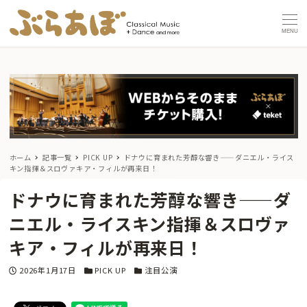
MENU
ホーム
記事一覧
PICK UP
ドナウに育まれた芳醇な響き——ダニエル・ライス
キン指揮＆スロヴァキア・フィルが再来日！
ドナウに育まれた芳醇な響き——ダ
ニエル・ライスキン指揮＆スロヴァ
キア・フィルが再来日！
投稿日
カテゴリー
カテゴリー
2026年1月17日
PICK UP
注目公演