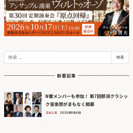
検
検索
索
新着記事
N響メンバーも参加！ 第7回那須クラシッ
ク音楽祭がまもなく開幕
注目公演
2026年8月6日