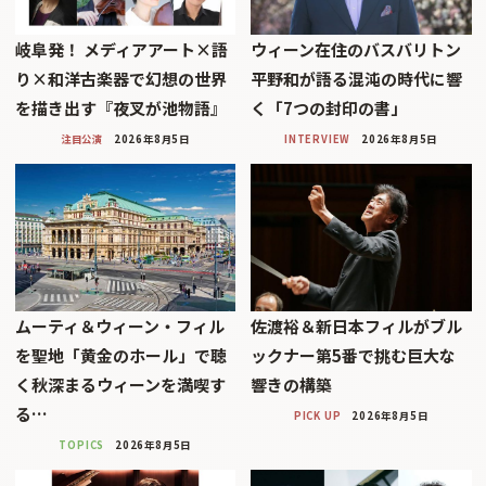
岐阜発！ メディアアート×語
ウィーン在住のバスバリトン
り×和洋古楽器で幻想の世界
平野和が語る混沌の時代に響
を描き出す『夜叉が池物語』
く「7つの封印の書」
注目公演
2026年8月5日
INTERVIEW
2026年8月5日
ムーティ＆ウィーン・フィル
佐渡裕＆新日本フィルがブル
を聖地「黄金のホール」で聴
ックナー第5番で挑む巨大な
く秋深まるウィーンを満喫す
響きの構築
る…
PICK UP
2026年8月5日
TOPICS
2026年8月5日