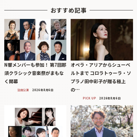
おすすめ記事
N響メンバーも参加！ 第7回那
オペラ・アリアからシューベ
須クラシック音楽祭がまもな
ルトまで コロラトゥーラ・ソ
く開幕
プラノ田中彩子が贈る極上
の…
注目公演
2026年8月6日
PICK UP
2026年8月6日