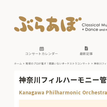
ニュース
ヤマハホ
番組一覧
東京・関
ぶらあぼ
現場のプ
古楽とそ
無料ライ
あ
か
過去の連
コンサートカレンダー
最新記事
ホーム
現場のプロが推す！間違いないオーケストラコンサート
神奈川フィ
ニュース
ヤマハホ
番組一覧
東京・関
ぶらあぼ
神奈川フィルハーモニー管
現場のプ
古楽とそ
無料ライ
あ
か
Kanagawa Philharmonic Orchestr
過去の連