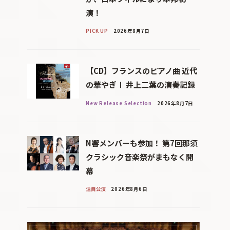
演！
PICK UP
2026年8月7日
【CD】フランスのピアノ曲 近代
の華やぎⅠ 井上二葉の演奏記録
New Release Selection
2026年8月7日
N響メンバーも参加！ 第7回那須
クラシック音楽祭がまもなく開
幕
注目公演
2026年8月6日