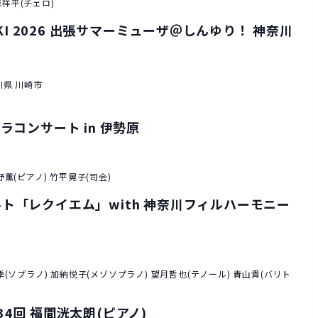
森祥平(チェロ)
KI 2026 出張サマーミューザ＠しんゆり！ 神奈川
川県 川崎市
コンサート in 伊勢原
薫(ピアノ) 竹平晃子(司会)
ァルト「レクイエム」with 神奈川フィルハーモニー
(ソプラノ) 加納悦子(メゾソプラノ) 望月哲也(テノール) 青山貴(バリト
4回 福間洸太朗(ピアノ)