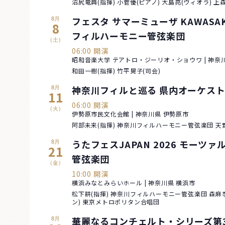
沼尻竜典(指揮) 小菅優(ピアノ) 大島亮(ヴィオラ) 上
8月
フェスタ サマーミューザ KAWASA
8
フィルハーモニー管弦楽団
(土)
06:00 開演
昭和音楽大学 テアトロ・ジーリオ・ショウワ | 神奈
和田一樹(指揮) 竹平晃子(司会)
8月
神奈川フィルと巡る 県内オーケストラ
11
06:00 開演
(火)
伊勢原市民文化会館 | 神奈川県 伊勢原市
阿部未来(指揮) 神奈川フィルハーモニー管弦楽団 天野
8月
うたフェスJAPAN 2026 モーツ
21
管弦楽団
(金)
10:00 開演
横浜みなとみらいホール | 神奈川県 横浜市
松下耕(指揮) 神奈川フィルハーモニー管弦楽団 森麻季
ン) 東京メトロポリタン合唱団
8月
華麗なるコンチェルト・シリーズ第3