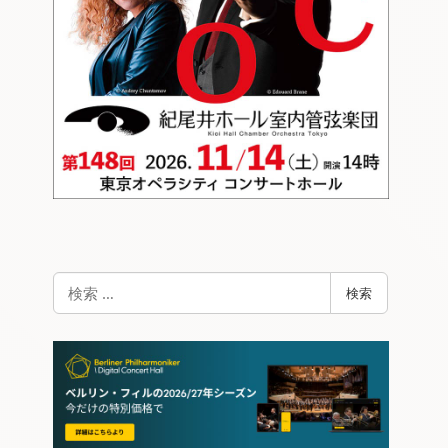
検
検索
索