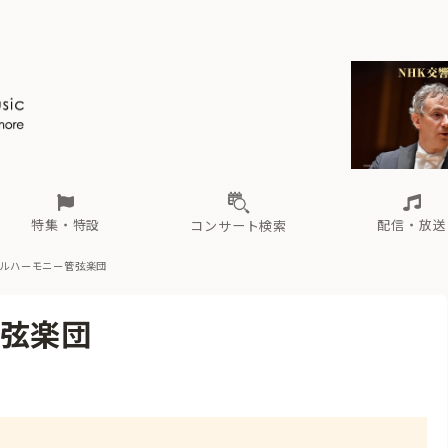
ール
（毎月更新）
東
電子版（無料・月刊）
トピックス
関西
フェスタサマーミューザKAWASAKI 2026
北海道・東北
注目公演
配布場所
インタビュー
中部
定期購読
中国・四国
CD新譜
N響＆東響 《7つ
九州・沖縄
書籍近刊
ロが推す！間違いないオーケストラコンサート
過去の特集
の先と
ブ配信スケジュール
さ
オーケストラの楽屋から
た
な
有料ライブ配信スケジュール
は
ま
や
海の向こうの音楽家
ら
わ
Aからの
載
特集・特設
配信・放送
コンサート検索
ルハーモニー管弦楽団
ール
（毎月更新）
東
電子版（無料・月刊）
トピックス
関西
フェスタサマーミューザKAWASAKI 2026
北海道・東北
注目公演
配布場所
インタビュー
中部
定期購読
中国・四国
CD新譜
N響＆東響 《7つ
九州・沖縄
書籍近刊
弦楽団
ロが推す！間違いないオーケストラコンサート
過去の特集
の先と
ブ配信スケジュール
さ
オーケストラの楽屋から
た
な
有料ライブ配信スケジュール
は
ま
や
海の向こうの音楽家
ら
わ
Aからの
a
載