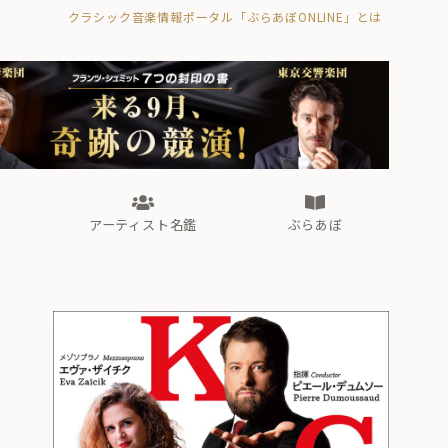
クラシック音楽情報ポータル「ぶらあぼONLINE」とは
の封印の書》
海外公演
FROM編集部
眺望
ぶらあぼブラス！
フォルテピアノ・オデッセイ
アーティスト名鑑
ぶらあぼ
の封印の書》
海外公演
FROM編集部
眺望
ぶらあぼブラス！
フォルテピアノ・オデッセイ