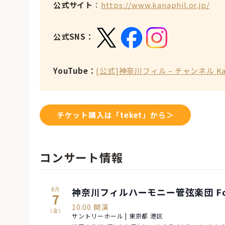
公式サイト
：
https://www.kanaphil.or.jp/
公式SNS：
YouTube：
[公式]神奈川フィル – チャンネル Kanaga
チケット購入は「teket」から＞
コンサート情報
8月
神奈川フィルハーモニー管弦楽団 For
7
10:00 開演
(金)
サントリーホール | 東京都 港区