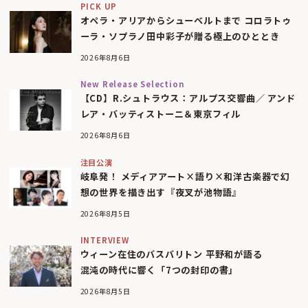
PICK UP
オペラ・アリアからシューベルトまで コロラトゥ
ーラ・ソプラノ田中彩子が贈る極上のひととき
2026年8月6日
New Release Selection
【CD】R.シュトラウス：アルプス交響曲／ アンド
レア・バッティストーニ＆東京フィル
2026年8月6日
注目公演
岐阜発！ メディアアート×語り×和洋古楽器で幻
想の世界を描き出す『夜叉が池物語』
2026年8月5日
INTERVIEW
ウィーン在住のバスバリトン 平野和が語る
混沌の時代に響く「7つの封印の書」
2026年8月5日