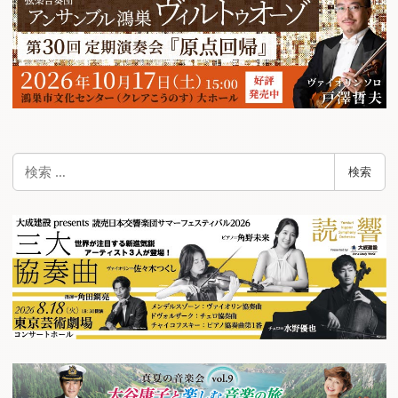
ー
シ
ョ
ン
検
検索
索