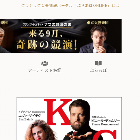
クラシック音楽情報ポータル「ぶらあぼONLINE」とは
の封印の書》
海外公演
FROM編集部
眺望
ぶらあぼブラス！
フォルテピアノ・オデッセイ
アーティスト名鑑
ぶらあぼ
の封印の書》
海外公演
FROM編集部
眺望
ぶらあぼブラス！
フォルテピアノ・オデッセイ