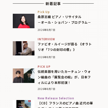
新着記事
Pick Up
桑原志織 ピアノ・リサイタル
－オール・ショパン・プログラム－
2026年8月7日
INTERVIEW
ファビオ・ルイージが語る 《オラト
リオ「7つの封印の書」》
2026年8月7日
PICK UP
伝統楽器を用いたカーチュン・ウォ
ン編曲の「展覧会の絵」が、日本フ
ィルにより本邦初演！
2026年8月7日
New Release Selection
【CD】フランスのピアノ曲 近代の華