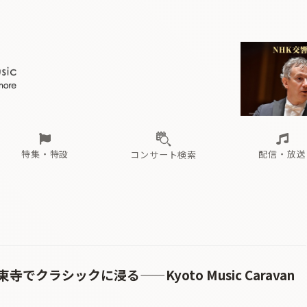
ール
（毎月更新）
東
電子版（無料・月刊）
トピックス
関西
フェスタサマーミューザKAWASAKI 2026
北海道・東北
注目公演
配布場所
インタビュー
中部
定期購読
中国・四国
CD新譜
N響＆東響 《7つ
九州・沖縄
書籍近刊
ロが推す！間違いないオーケストラコンサート
過去の特集
の先と
ブ配信スケジュール
さ
オーケストラの楽屋から
た
な
有料ライブ配信スケジュール
は
ま
や
海の向こうの音楽家
ら
わ
Aからの
載
特集・特設
配信・放送
コンサート検索
ール
（毎月更新）
東
電子版（無料・月刊）
トピックス
関西
フェスタサマーミューザKAWASAKI 2026
北海道・東北
注目公演
配布場所
インタビュー
中部
定期購読
中国・四国
CD新譜
N響＆東響 《7つ
九州・沖縄
書籍近刊
ロが推す！間違いないオーケストラコンサート
過去の特集
の先と
ブ配信スケジュール
さ
オーケストラの楽屋から
た
な
有料ライブ配信スケジュール
は
ま
や
海の向こうの音楽家
ら
わ
Aからの
載
クラシックに浸る——Kyoto Music Caravan