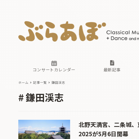
ニュース
ヤマハホ
番組一覧
東京・関
ぶらあぼ
現場のプ
古楽とそ
無料ライ
あ
か
過去の連
コンサートカレンダー
最新記事
ホーム
記事一覧
鎌田渓志
ニュース
ヤマハホ
番組一覧
東京・関
ぶらあぼ
鎌田渓志
現場のプ
古楽とそ
無料ライ
あ
か
過去の連
北野天満宮、二条城、東寺で
2025が5月6日開幕