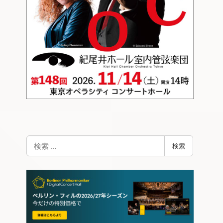
検
検索
索