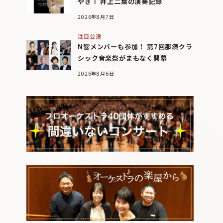
やぎⅠ 井上二葉の演奏記録
2026年8月7日
注目公演
N響メンバーも参加！ 第7回那須クラ
シック音楽祭がまもなく開幕
2026年8月6日