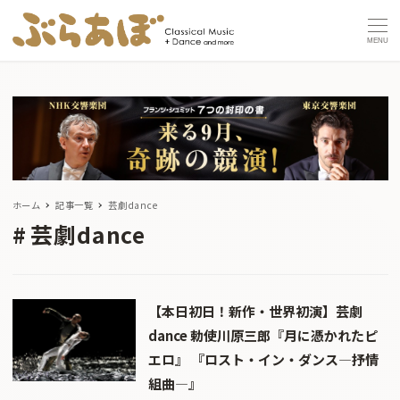
MENU
ホーム
記事一覧
芸劇dance
芸劇dance
【本日初日！新作・世界初演】芸劇
dance 勅使川原三郎『月に憑かれたピ
エロ』 『ロスト・イン・ダンス―抒情
組曲―』