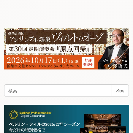
検
検索
索