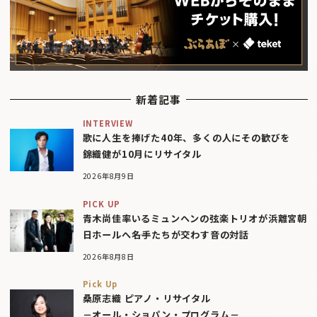
新着記事
INTERVIEW
歌に人生を捧げた40年、多くの人にその歓びを
錦織健が10月にリサイタル
2026年8月9日
PICK UP
青木尚佳率いるミュンヘンの弦楽トリオが浜離宮朝
日ホールへ――名手たちが交わす音の対話
2026年8月8日
Pick Up
桑原志織 ピアノ・リサイタル
－オール・ショパン・プログラム－