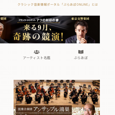
クラシック音楽情報ポータル「ぶらあぼONLINE」とは
の封印の書》
海外公演
FROM編集部
眺望
ぶらあぼブラス！
フォルテピアノ・オデッセイ
アーティスト名鑑
ぶらあぼ
の封印の書》
海外公演
FROM編集部
眺望
ぶらあぼブラス！
フォルテピアノ・オデッセイ