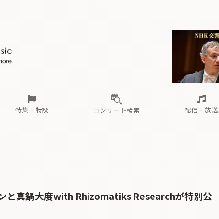
ール
（毎月更新）
東
電子版（無料・月刊）
トピックス
関西
フェスタサマーミューザKAWASAKI 2026
北海道・東北
注目公演
配布場所
インタビュー
中部
定期購読
中国・四国
CD新譜
N響＆東響 《7つ
九州・沖縄
書籍近刊
ロが推す！間違いないオーケストラコンサート
過去の特集
の先と
ブ配信スケジュール
さ
オーケストラの楽屋から
た
な
有料ライブ配信スケジュール
は
ま
や
海の向こうの音楽家
ら
わ
Aからの
載
特集・特設
配信・放送
コンサート検索
ール
（毎月更新）
東
電子版（無料・月刊）
トピックス
関西
フェスタサマーミューザKAWASAKI 2026
北海道・東北
注目公演
配布場所
インタビュー
中部
定期購読
中国・四国
CD新譜
N響＆東響 《7つ
九州・沖縄
書籍近刊
ロが推す！間違いないオーケストラコンサート
過去の特集
の先と
ブ配信スケジュール
さ
オーケストラの楽屋から
た
な
有料ライブ配信スケジュール
は
ま
や
海の向こうの音楽家
ら
わ
Aからの
載
鍋大度with Rhizomatiks Researchが特別公