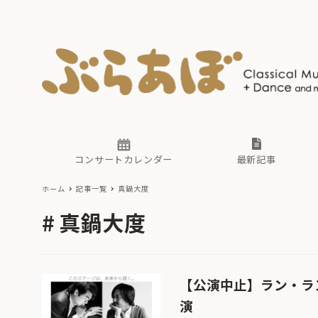
ニュース
ヤマハホ
番組一覧
東京・関
ぶらあぼ
現場のプ
古楽とそ
無料ライ
あ
か
過去の連
コンサートカレンダー
最新記事
ホーム
記事一覧
真鍋大度
ニュース
ヤマハホ
番組一覧
東京・関
ぶらあぼ
真鍋大度
現場のプ
古楽とそ
無料ライ
あ
か
過去の連
【公演中止】ラン・ランと真
演