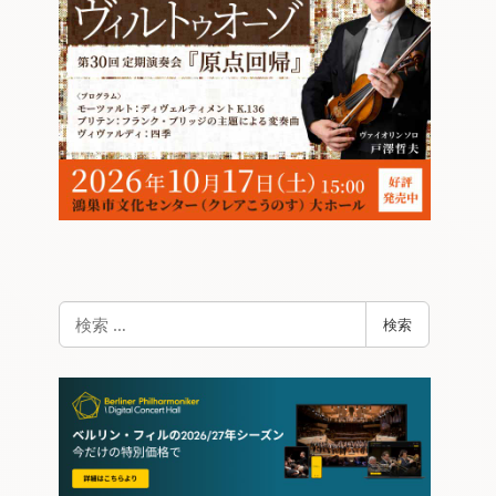
検
検索
索