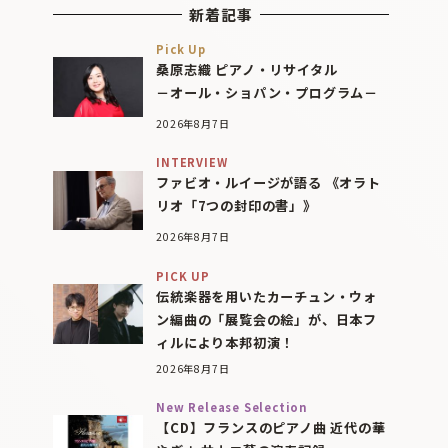
新着記事
Pick Up
桑原志織 ピアノ・リサイタル
－オール・ショパン・プログラム－
2026年8月7日
INTERVIEW
ファビオ・ルイージが語る 《オラト
リオ「7つの封印の書」》
2026年8月7日
PICK UP
伝統楽器を用いたカーチュン・ウォ
ン編曲の「展覧会の絵」が、日本フ
ィルにより本邦初演！
2026年8月7日
New Release Selection
【CD】フランスのピアノ曲 近代の華