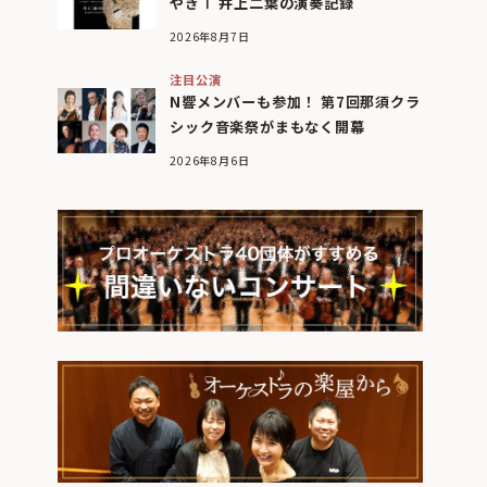
やぎⅠ 井上二葉の演奏記録
2026年8月7日
注目公演
N響メンバーも参加！ 第7回那須クラ
シック音楽祭がまもなく開幕
2026年8月6日