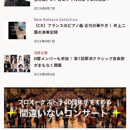
2026年8月7日
New Release Selection
【CD】フランスのピアノ曲 近代の華やぎⅠ 井上二
葉の演奏記録
2026年8月7日
注目公演
N響メンバーも参加！ 第7回那須クラシック音楽祭
がまもなく開幕
2026年8月6日