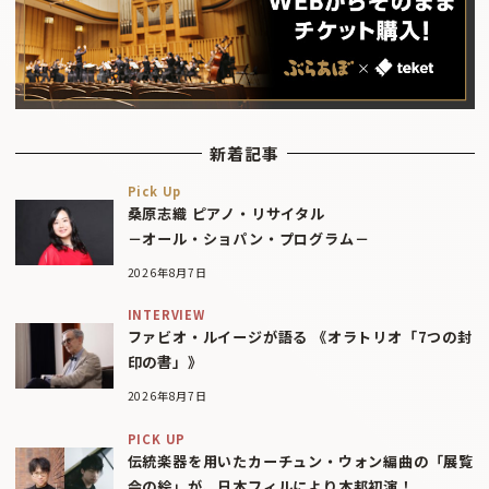
新着記事
Pick Up
桑原志織 ピアノ・リサイタル
－オール・ショパン・プログラム－
2026年8月7日
INTERVIEW
ファビオ・ルイージが語る 《オラトリオ「7つの封
印の書」》
2026年8月7日
PICK UP
伝統楽器を用いたカーチュン・ウォン編曲の「展覧
会の絵」が、日本フィルにより本邦初演！