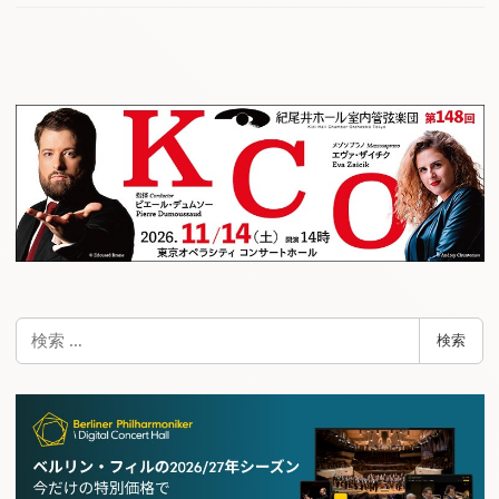
検
検索
索