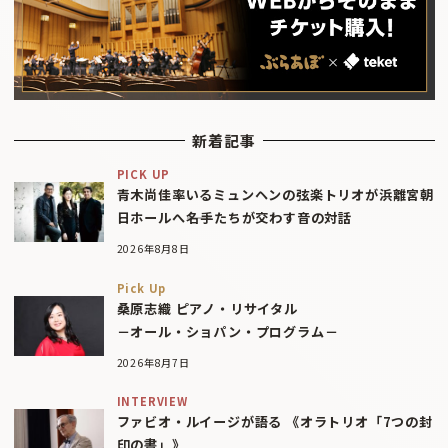
新着記事
PICK UP
青木尚佳率いるミュンヘンの弦楽トリオが浜離宮朝
日ホールへ――名手たちが交わす音の対話
2026年8月8日
Pick Up
桑原志織 ピアノ・リサイタル
－オール・ショパン・プログラム－
2026年8月7日
INTERVIEW
ファビオ・ルイージが語る 《オラトリオ「7つの封
印の書」》