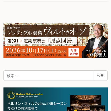
検
検索
索