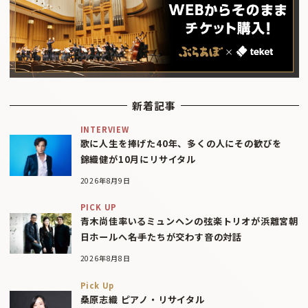
新着記事
INTERVIEW
歌に人生を捧げた40年、多くの人にその歓びを
錦織健が10月にリサイタル
2026年8月9日
PICK UP
青木尚佳率いるミュンヘンの弦楽トリオが浜離宮朝
日ホールへ――名手たちが交わす音の対話
2026年8月8日
Pick Up
桑原志織 ピアノ・リサイタル