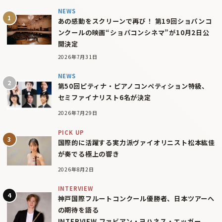
NEWS
あの感動をスクリーンで再び！ 第19回ショパンコ
ンクールの映画“ショパコンシネマ”が10月2日公
開決定
2026年7月31日
NEWS
第50回ピティナ・ピアノコンペティション特級、
セミファイナリスト6名が決定
2026年7月29日
PICK UP
国際的に活躍する実力派ヴァイオリニスト松本紘佳
が奏でる極上の響き
2026年8月2日
INTERVIEW
神戸国際フルートコンクール優勝者、日本ツアーへ
の期待を語る
INTERVIEW ファビアン・ヨハネス・エッガー