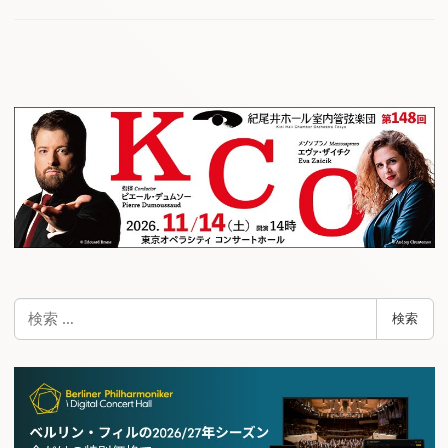
検
検索
索