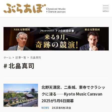
MENU
ホーム
記事一覧
北畠真司
北畠真司
北野天満宮、二条城、東寺でクラシッ
クに浸る——Kyoto Music Caravan
2025が5月6日開幕
NEWS
2025年4月18日