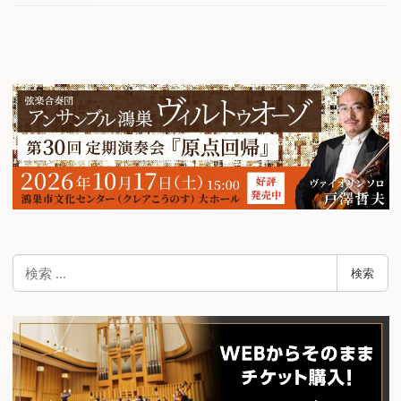
検
検索
索