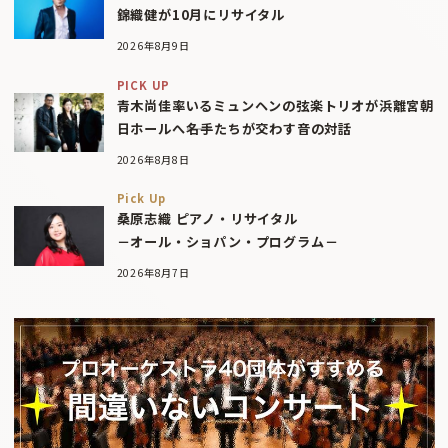
錦織健が10月にリサイタル
2026年8月9日
PICK UP
青木尚佳率いるミュンヘンの弦楽トリオが浜離宮朝
日ホールへ――名手たちが交わす音の対話
2026年8月8日
Pick Up
桑原志織 ピアノ・リサイタル
－オール・ショパン・プログラム－
2026年8月7日