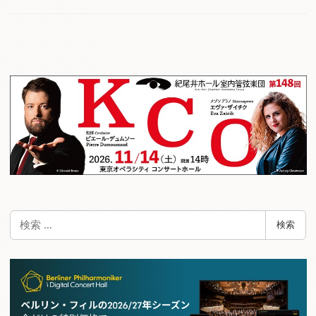
検
検索
索