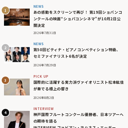
NEWS
あの感動をスクリーンで再び！ 第19回ショパンコ
ンクールの映画“ショパコンシネマ”が10月2日公
開決定
2026年7月31日
NEWS
第50回ピティナ・ピアノコンペティション特級、
セミファイナリスト6名が決定
2026年7月29日
PICK UP
国際的に活躍する実力派ヴァイオリニスト松本紘佳
が奏でる極上の響き
2026年8月2日
INTERVIEW
神戸国際フルートコンクール優勝者、日本ツアーへ
の期待を語る
INTERVIEW ファビアン・ヨハネス・エッガー