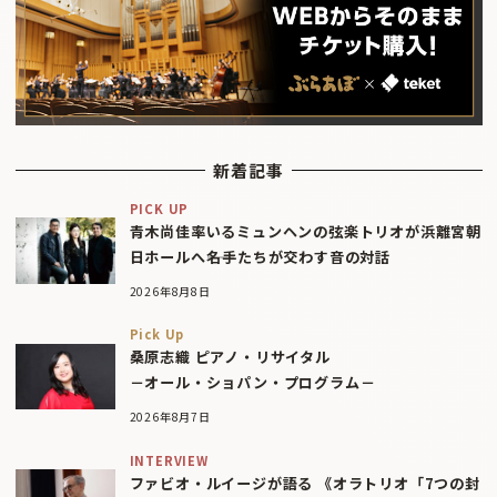
新着記事
PICK UP
青木尚佳率いるミュンヘンの弦楽トリオが浜離宮朝
日ホールへ――名手たちが交わす音の対話
2026年8月8日
Pick Up
桑原志織 ピアノ・リサイタル
－オール・ショパン・プログラム－
2026年8月7日
INTERVIEW
ファビオ・ルイージが語る 《オラトリオ「7つの封