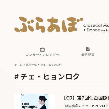
ニュース
ヤマハホ
番組一覧
東京・関
ぶらあぼ
現場のプ
古楽とそ
無料ライ
あ
か
過去の連
コンサートカレンダー
最新記事
ホーム
記事一覧
チェ・ヒョンロク
ニュース
ヤマハホ
番組一覧
東京・関
ぶらあぼ
チェ・ヒョンロク
現場のプ
古楽とそ
無料ライ
あ
か
過去の連
【CD】第7回仙台国
韓国出身のチェ・ヒョンロクは