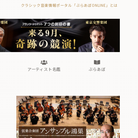
クラシック音楽情報ポータル「ぶらあぼONLINE」とは
の封印の書》
海外公演
FROM編集部
眺望
ぶらあぼブラス！
フォルテピアノ・オデッセイ
アーティスト名鑑
ぶらあぼ
の封印の書》
海外公演
FROM編集部
眺望
ぶらあぼブラス！
フォルテピアノ・オデッセイ