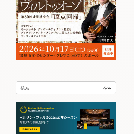
検
検索
索