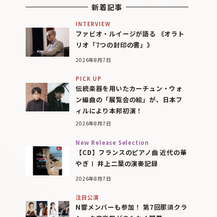
新着記事
INTERVIEW
ファビオ・ルイージが語る 《オラト
リオ「7つの封印の書」》
2026年8月7日
PICK UP
伝統楽器を用いたカーチュン・ウォ
ン編曲の「展覧会の絵」が、日本フ
ィルにより本邦初演！
2026年8月7日
New Release Selection
【CD】フランスのピアノ曲 近代の華
やぎⅠ 井上二葉の演奏記録
2026年8月7日
注目公演
N響メンバーも参加！ 第7回那須クラ