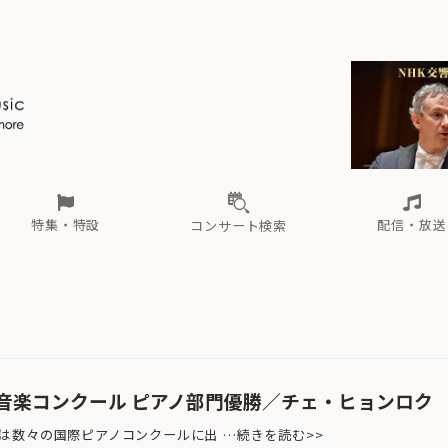
ール
（毎月更新）
東
電子版（無料・月刊）
トピックス
関西
フェスタサマーミューザKAWASAKI 2026
北海道・東北
注目公演
配布場所
インタビュー
中部
定期購読
中国・四国
CD新譜
N響＆東響 《7つ
九州・沖縄
書籍近刊
ロが推す！間違いないオーケストラコンサート
過去の特集
の先と
ブ配信スケジュール
さ
オーケストラの楽屋から
た
な
有料ライブ配信スケジュール
は
ま
や
海の向こうの音楽家
ら
わ
Aからの
載
特集・特設
配信・放送
コンサート検索
ール
（毎月更新）
東
電子版（無料・月刊）
トピックス
関西
フェスタサマーミューザKAWASAKI 2026
北海道・東北
注目公演
配布場所
インタビュー
中部
定期購読
中国・四国
CD新譜
N響＆東響 《7つ
九州・沖縄
書籍近刊
ロが推す！間違いないオーケストラコンサート
過去の特集
の先と
ブ配信スケジュール
さ
オーケストラの楽屋から
た
な
有料ライブ配信スケジュール
は
ま
や
海の向こうの音楽家
ら
わ
Aからの
載
際音楽コンクール ピアノ部門優勝／チェ・ヒョンロク
数々の国際ピアノコンクールに出 …続きを読む>>