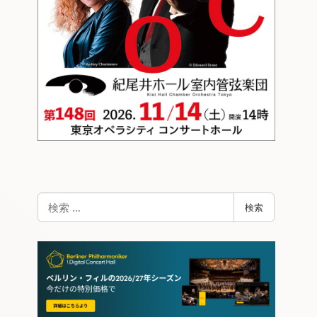
検
検索
索