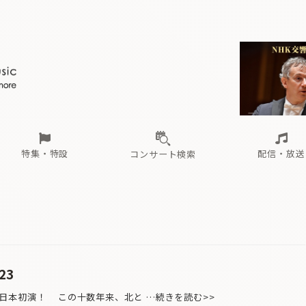
ール
（毎月更新）
東
電子版（無料・月刊）
トピックス
関西
フェスタサマーミューザKAWASAKI 2026
北海道・東北
注目公演
配布場所
インタビュー
中部
定期購読
中国・四国
CD新譜
N響＆東響 《7つ
九州・沖縄
書籍近刊
ロが推す！間違いないオーケストラコンサート
過去の特集
の先と
ブ配信スケジュール
さ
オーケストラの楽屋から
た
な
有料ライブ配信スケジュール
は
ま
や
海の向こうの音楽家
ら
わ
Aからの
載
特集・特設
配信・放送
コンサート検索
ール
（毎月更新）
東
電子版（無料・月刊）
トピックス
関西
フェスタサマーミューザKAWASAKI 2026
北海道・東北
注目公演
配布場所
インタビュー
中部
定期購読
中国・四国
CD新譜
N響＆東響 《7つ
九州・沖縄
書籍近刊
ロが推す！間違いないオーケストラコンサート
過去の特集
の先と
ブ配信スケジュール
さ
オーケストラの楽屋から
た
な
有料ライブ配信スケジュール
は
ま
や
海の向こうの音楽家
ら
わ
Aからの
載
23
日本初演！ この十数年来、北と …続きを読む>>