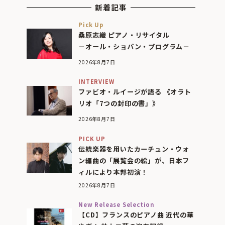
新着記事
Pick Up
桑原志織 ピアノ・リサイタル
－オール・ショパン・プログラム－
2026年8月7日
INTERVIEW
ファビオ・ルイージが語る 《オラト
リオ「7つの封印の書」》
2026年8月7日
PICK UP
伝統楽器を用いたカーチュン・ウォ
ン編曲の「展覧会の絵」が、日本フ
ィルにより本邦初演！
2026年8月7日
New Release Selection
【CD】フランスのピアノ曲 近代の華