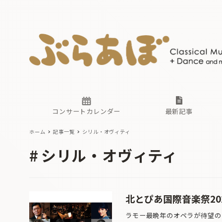
ニュース
ヤマハホ
番組一覧
東京・関
ぶらあぼ
現場のプ
古楽とそ
無料ライ
あ
か
過去の連
コンサートカレンダー
最新記事
ホーム
記事一覧
シリル・オヴィティ
ニュース
ヤマハホ
番組一覧
東京・関
ぶらあぼ
シリル・オヴィティ
現場のプ
古楽とそ
無料ライ
あ
か
過去の連
北とぴあ国際音楽祭20
ラモー最晩年のオペラが待望の