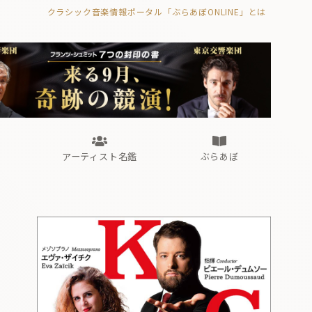
クラシック音楽情報ポータル「ぶらあぼONLINE」とは
の封印の書》
海外公演
FROM編集部
眺望
ぶらあぼブラス！
フォルテピアノ・オデッセイ
アーティスト名鑑
ぶらあぼ
の封印の書》
海外公演
FROM編集部
眺望
ぶらあぼブラス！
フォルテピアノ・オデッセイ