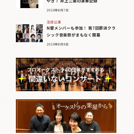
やぎⅠ 井上二葉の演奏記録
2026年8月7日
注目公演
N響メンバーも参加！ 第7回那須クラ
シック音楽祭がまもなく開幕
2026年8月6日