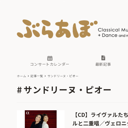
ニュース
ヤマハホ
番組一覧
東京・関
ぶらあぼ
現場のプ
古楽とそ
無料ライ
あ
か
過去の連
コンサートカレンダー
最新記事
ホーム
記事一覧
サンドリーヌ・ピオー
ニュース
ヤマハホ
番組一覧
東京・関
ぶらあぼ
サンドリーヌ・ピオー
現場のプ
古楽とそ
無料ライ
あ
か
過去の連
【CD】ライヴァルた
ルと二重唱／ヴェロニ