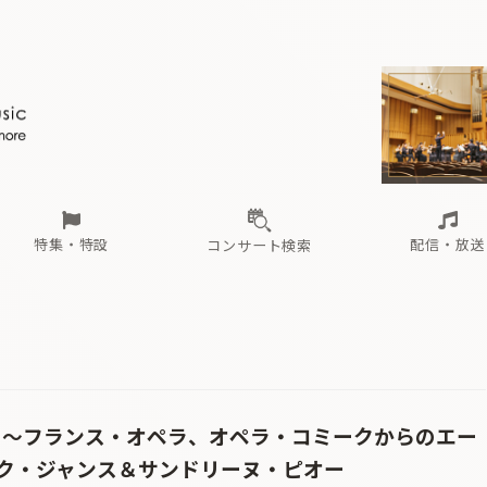
ール
（毎月更新）
東
電子版（無料・月刊）
トピックス
関西
フェスタサマーミューザKAWASAKI 2026
北海道・東北
注目公演
配布場所
インタビュー
中部
定期購読
中国・四国
CD新譜
N響＆東響 《7つ
九州・沖縄
書籍近刊
ロが推す！間違いないオーケストラコンサート
過去の特集
の先と
ブ配信スケジュール
さ
オーケストラの楽屋から
た
な
有料ライブ配信スケジュール
は
ま
や
海の向こうの音楽家
ら
わ
Aからの
載
特集・特設
配信・放送
コンサート検索
ール
（毎月更新）
東
電子版（無料・月刊）
トピックス
関西
フェスタサマーミューザKAWASAKI 2026
北海道・東北
注目公演
配布場所
インタビュー
中部
定期購読
中国・四国
CD新譜
N響＆東響 《7つ
九州・沖縄
書籍近刊
ロが推す！間違いないオーケストラコンサート
過去の特集
の先と
ブ配信スケジュール
さ
オーケストラの楽屋から
た
な
有料ライブ配信スケジュール
は
ま
や
海の向こうの音楽家
ら
わ
Aからの
載
ち〜フランス・オペラ、オペラ・コミークからのエー
ク・ジャンス＆サンドリーヌ・ピオー