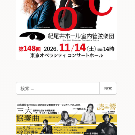
検
検索
索