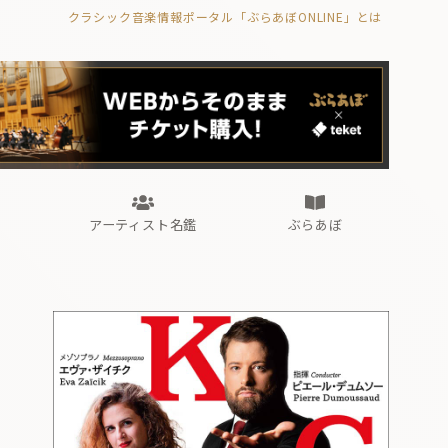
クラシック音楽情報ポータル「ぶらあぼONLINE」とは
の封印の書》
海外公演
FROM編集部
眺望
ぶらあぼブラス！
フォルテピアノ・オデッセイ
アーティスト名鑑
ぶらあぼ
の封印の書》
海外公演
FROM編集部
眺望
ぶらあぼブラス！
フォルテピアノ・オデッセイ