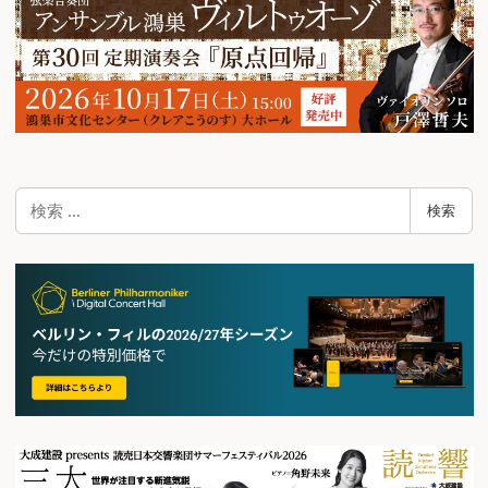
ー
シ
ョ
ン
検
検索
索