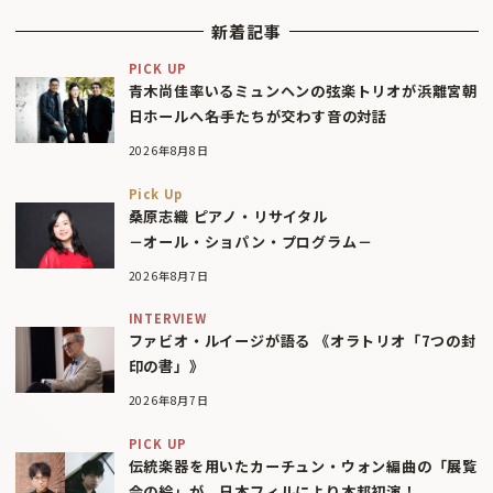
新着記事
PICK UP
青木尚佳率いるミュンヘンの弦楽トリオが浜離宮朝
日ホールへ――名手たちが交わす音の対話
2026年8月8日
Pick Up
桑原志織 ピアノ・リサイタル
－オール・ショパン・プログラム－
2026年8月7日
INTERVIEW
ファビオ・ルイージが語る 《オラトリオ「7つの封
印の書」》
2026年8月7日
PICK UP
伝統楽器を用いたカーチュン・ウォン編曲の「展覧
会の絵」が、日本フィルにより本邦初演！