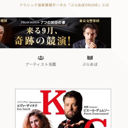
クラシック音楽情報ポータル「ぶらあぼONLINE」とは
の封印の書》
海外公演
FROM編集部
眺望
ぶらあぼブラス！
フォルテピアノ・オデッセイ
アーティスト名鑑
ぶらあぼ
の封印の書》
海外公演
FROM編集部
眺望
ぶらあぼブラス！
フォルテピアノ・オデッセイ