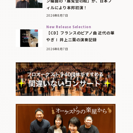
ン編曲の「展覧会の絵」が、日本フ
ィルにより本邦初演！
2026年8月7日
New Release Selection
【CD】フランスのピアノ曲 近代の華
やぎⅠ 井上二葉の演奏記録
2026年8月7日