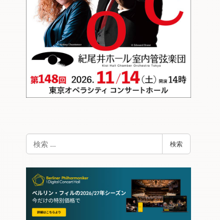
検
検索
索