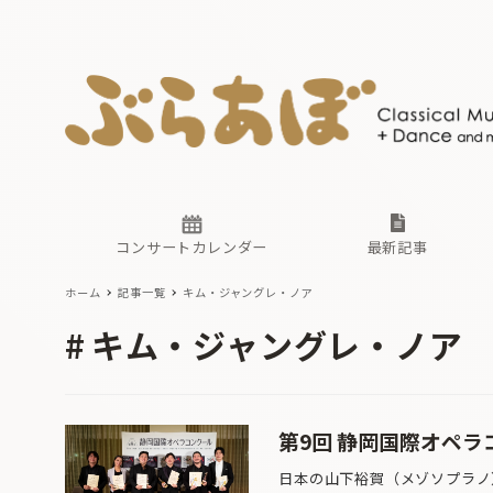
ニュース
ヤマハホ
番組一覧
東京・関
ぶらあぼ
現場のプ
古楽とそ
無料ライ
あ
か
過去の連
コンサートカレンダー
最新記事
ホーム
記事一覧
キム・ジャングレ・ノア
ニュース
ヤマハホ
番組一覧
東京・関
ぶらあぼ
キム・ジャングレ・ノア
現場のプ
古楽とそ
無料ライ
あ
か
過去の連
第9回 静岡国際オペラ
日本の山下裕賀（メゾソプラノ）