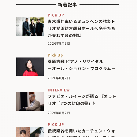
新着記事
PICK UP
青木尚佳率いるミュンヘンの弦楽ト
リオが浜離宮朝日ホールへ――名手たち
が交わす音の対話
2026年8月8日
Pick Up
桑原志織 ピアノ・リサイタル
－オール・ショパン・プログラム－
2026年8月7日
INTERVIEW
ファビオ・ルイージが語る 《オラト
リオ「7つの封印の書」》
2026年8月7日
PICK UP
伝統楽器を用いたカーチュン・ウォ