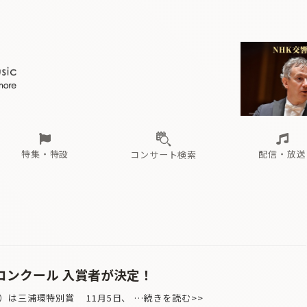
ール
（毎月更新）
東
電子版（無料・月刊）
トピックス
関西
フェスタサマーミューザKAWASAKI 2026
北海道・東北
注目公演
配布場所
インタビュー
中部
定期購読
中国・四国
CD新譜
N響＆東響 《7つ
九州・沖縄
書籍近刊
ロが推す！間違いないオーケストラコンサート
過去の特集
の先と
ブ配信スケジュール
さ
オーケストラの楽屋から
た
な
有料ライブ配信スケジュール
は
ま
や
海の向こうの音楽家
ら
わ
Aからの
載
特集・特設
配信・放送
コンサート検索
ール
（毎月更新）
東
電子版（無料・月刊）
トピックス
関西
フェスタサマーミューザKAWASAKI 2026
北海道・東北
注目公演
配布場所
インタビュー
中部
定期購読
中国・四国
CD新譜
N響＆東響 《7つ
九州・沖縄
書籍近刊
ロが推す！間違いないオーケストラコンサート
過去の特集
の先と
ブ配信スケジュール
さ
オーケストラの楽屋から
た
な
有料ライブ配信スケジュール
は
ま
や
海の向こうの音楽家
ら
わ
Aからの
載
コンクール 入賞者が決定！
は三浦環特別賞 11月5日、 …続きを読む>>