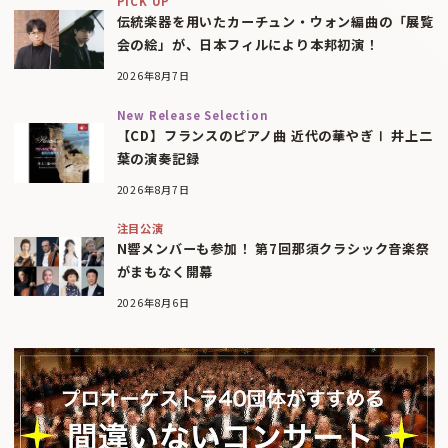
PICK UP
伝統楽器を用いたカーチュン・ウォン編曲の「展覧
会の絵」が、日本フィルにより本邦初演！
2026年8月7日
New Release Selection
【CD】フランスのピアノ曲 近代の華やぎⅠ 井上二
葉の演奏記録
2026年8月7日
注目公演
N響メンバーも参加！ 第7回那須クラシック音楽祭
がまもなく開幕
2026年8月6日