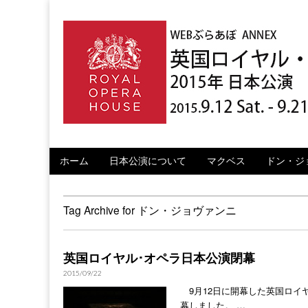
英国ロイヤル・オ
Skip to content
ホーム
日本公演について
マクベス
ドン・ジ
Main menu
Sub menu
Tag Archive for ドン・ジョヴァンニ
英国ロイヤル･オペラ日本公演閉幕
2015/09/22
9月12日に開幕した英国ロイヤ
幕しました。 …