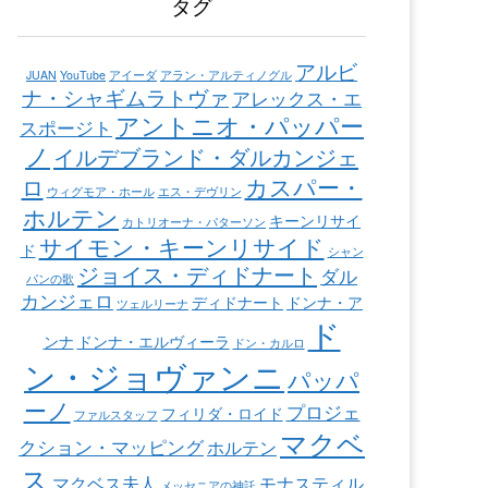
タグ
アルビ
JUAN
YouTube
アイーダ
アラン・アルティノグル
ナ・シャギムラトヴァ
アレックス・エ
アントニオ・パッパー
スポージト
ノ
イルデブランド・ダルカンジェ
カスパー・
ロ
ウィグモア・ホール
エス・デヴリン
ホルテン
キーンリサイ
カトリオーナ・パターソン
サイモン・キーンリサイド
ド
シャン
ジョイス・ディドナート
ダル
パンの歌
カンジェロ
ディドナート
ドンナ・ア
ツェルリーナ
ド
ンナ
ドンナ・エルヴィーラ
ドン・カルロ
ン・ジョヴァンニ
パッパ
ーノ
プロジェ
フィリダ・ロイド
ファルスタッフ
マクベ
クション・マッピング
ホルテン
ス
マクベス夫人
モナスティル
メッセニアの神託