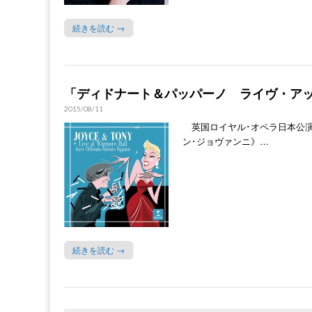
続きを読む →
「ディドナート＆パッパーノ ライヴ・アッ
2015/08/11
英国ロイヤル･オペラ日本公演
ン･ジョヴァンニ》…
続きを読む →