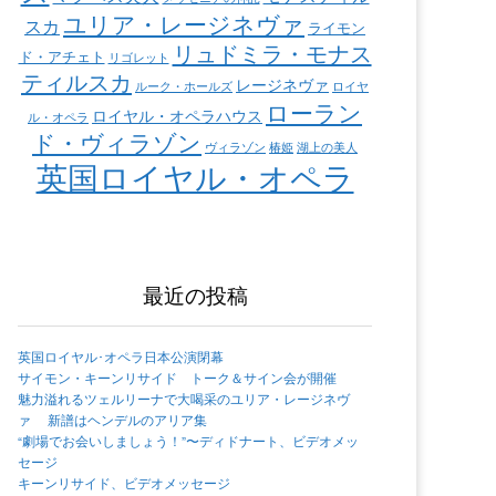
ユリア・レージネヴァ
スカ
ライモン
リュドミラ・モナス
ド・アチェト
リゴレット
ティルスカ
レージネヴァ
ルーク・ホールズ
ロイヤ
ローラン
ロイヤル・オペラハウス
ル・オペラ
ド・ヴィラゾン
ヴィラゾン
椿姫
湖上の美人
英国ロイヤル・オペラ
最近の投稿
英国ロイヤル･オペラ日本公演閉幕
サイモン・キーンリサイド トーク＆サイン会が開催
魅力溢れるツェルリーナで大喝采のユリア・レージネヴ
ァ 新譜はヘンデルのアリア集
“劇場でお会いしましょう！”〜ディドナート、ビデオメッ
セージ
キーンリサイド、ビデオメッセージ