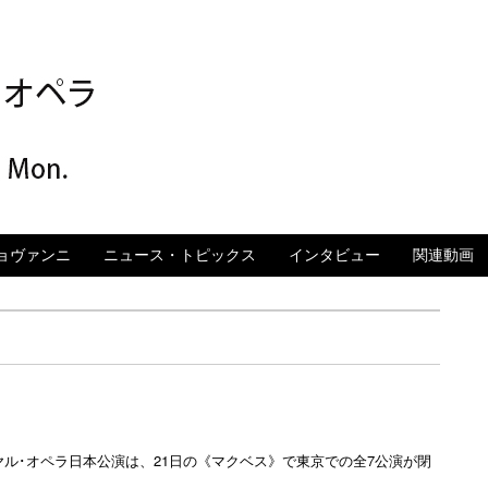
ペラ 2015年 日本
ョヴァンニ
ニュース・トピックス
インタビュー
関連動画
ル･オペラ日本公演は、21日の《マクベス》で東京での全7公演が閉